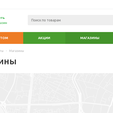
еть
азин
ПТОМ
АКЦИИ
МАГАЗИНЫ
ты
-
Магазины
ины