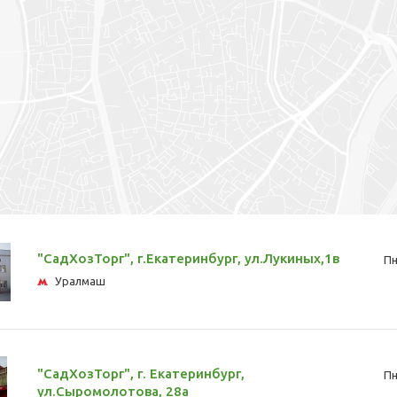
"СадХозТорг", г.Екатеринбург, ул.Лукиных,1в
Пн
Уралмаш
"СадХозТорг", г. Екатеринбург,
Пн
ул.Сыромолотова, 28а