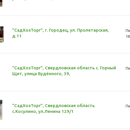
"СадХозТорг", г. Городец, ул. Пролетарская,
Пн
д.11
18
"СадХозТорг", Свердловская область с. Горный
Пн
Щит, улица Будённого, 39,
"СадХозТорг", Свердловская область
Пн
с.Косулино, ул.Ленина 129/1