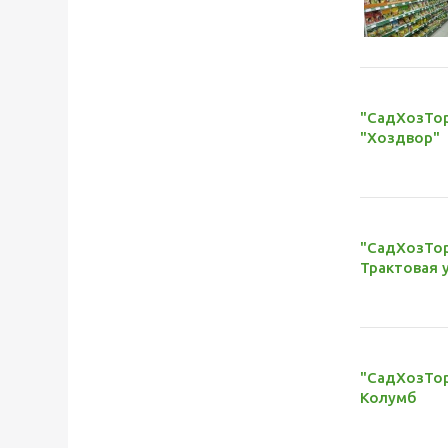
"СадХозТорг
"Хоздвор"
"СадХозТор
Трактовая у
"СадХозТор
Колумб