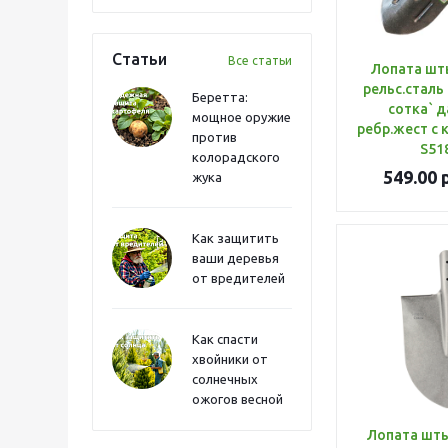
Статьи
Все статьи
Лопата шт
рельс.сталь
Беретта:
сотка` д
мощное оружие
ребр.жест с 
против
S51
колорадского
549.00
р
жука
Как защитить
ваши деревья
от вредителей
Как спасти
хвойники от
солнечных
ожогов весной
Лопата шт