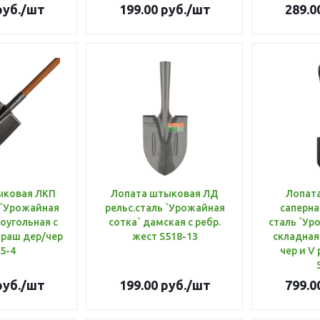
уб.
/шт
199.00
руб.
/шт
289.0
ыковая ЛКП
Лопата штыковая ЛД
Лопат
 `Урожайная
рельс.сталь `Урожайная
саперна
оугольная с
сотка` дамская с ребр.
сталь `Ур
краш дер/чер
жест S518-13
складная
5-4
чер и V
уб.
/шт
199.00
руб.
/шт
799.0