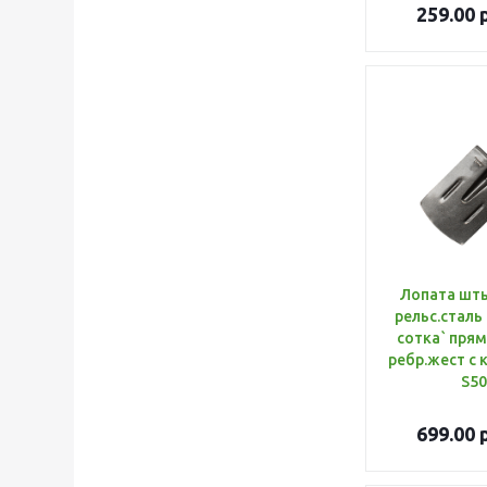
259.00
р
Лопата шт
рельс.сталь
сотка` прям
ребр.жест с 
S50
699.00
р