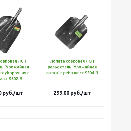
совковая ЛСП
Лопата совковая ЛСП
ль `Урожайная
рельс.сталь `Урожайная
егоуборочная с
сотка` с ребр жест S504-3
жест S502-5
0
руб.
/шт
299.00
руб.
/шт