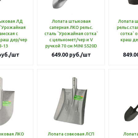
ыковая ЛД
Лопата штыковая
Лопата 
 `Урожайная
саперная ЛКО рельс.
рельс.ста
амская с
сталь `Урожайная сотка`
сотка` о
краш дер/чер
с цельномет/чер и V
краш де
8-13
ручкой 70 см MINI S520D
уб.
/шт
649.00
руб.
/шт
849.0
ыковая ЛКО
Лопата совковая ЛСП
Лопат