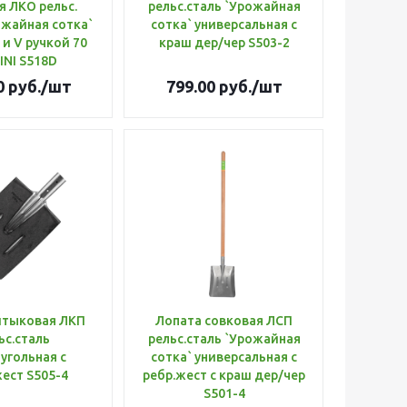
я ЛКО рельс.
рельс.сталь `Урожайная
ожайная сотка`
сотка` универсальная с
 и V ручкой 70
краш дер/чер S503-2
INI S518D
0
руб.
/шт
799.00
руб.
/шт
штыковая ЛКП
Лопата совковая ЛСП
ьс.сталь
рельс.сталь `Урожайная
угольная с
сотка` универсальная с
ест S505-4
ребр.жест с краш дер/чер
S501-4