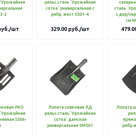
 `Урожайная
рельс.сталь `Урожайная
саперна
версальная
сотка` универсальная с
сталь `Ур
3-2
ребр. жест S501-4
с дер/чер
см M
уб.
/шт
329.00
руб.
/шт
479.0
ыковая ЛКО
Лопата совковая ЛД
Лопата 
 `Урожайная
рельс.сталь `Урожайная
рел
ченная S506-
сотка` дамская
прямо
6
универсальная SM501
ребр.ж