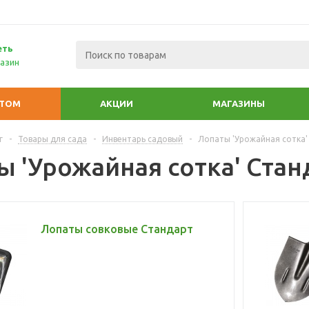
еть
азин
ПТОМ
АКЦИИ
МАГАЗИНЫ
г
-
Товары для сада
-
Инвентарь садовый
-
Лопаты 'Урожайная сотка'
ы 'Урожайная сотка' Стан
Лопаты совковые Стандарт