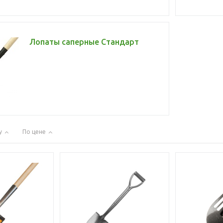
Лопаты саперные Стандарт
у
По цене