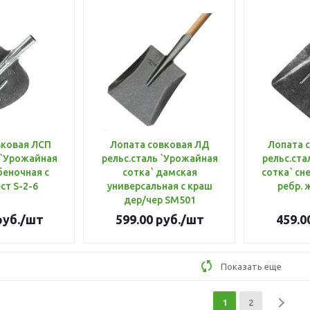
вковая ЛСП
Лопата совковая ЛД
Лопата 
 `Урожайная
рельс.сталь `Урожайная
рельс.ста
беночная с
сотка` дамская
сотка` сн
ст S-2-6
универсальная с краш
ребр. 
дер/чер SM501
уб.
/шт
599.00
руб.
/шт
459.0
Показать еще
1
2