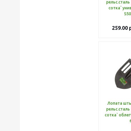
рельс.сталь
сотка` уни
S50
259.00
р
Лопата шт
рельс.сталь
сотка` облег