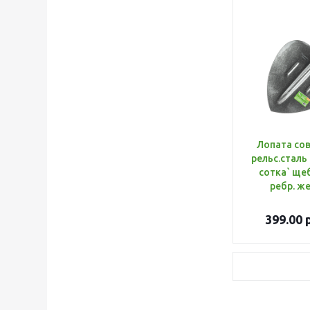
Лопата со
рельс.сталь
сотка` ще
ребр. же
399.00
р