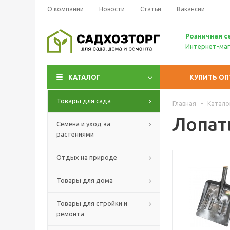
О компании
Новости
Статьи
Вакансии
Р
озничн
ая с
Интернет-маг
КАТАЛОГ
КУПИТЬ О
Товары для сада
Главная
-
Катало
Лопат
Семена и уход за
растениями
Отдых на природе
Товары для дома
Товары для стройки и
ремонта