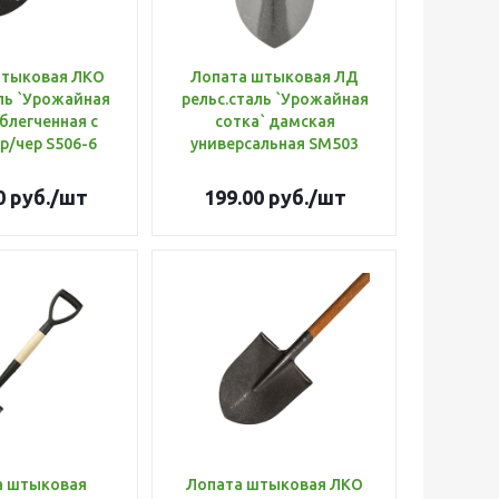
штыковая ЛКО
Лопата штыковая ЛД
ль `Урожайная
рельс.сталь `Урожайная
блегченная с
сотка` дамская
р/чер S506-6
универсальная SM503
0
руб.
/шт
199.00
руб.
/шт
а штыковая
Лопата штыковая ЛКО