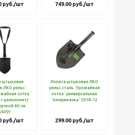
0
руб.
/шт
749.00
руб.
/шт
а штыковая
Лопата штыковая ЛКО
я ЛКО рельс.
рельс.сталь `Урожайная
ожайная сотка`
сотка` универсальная
 с цельномет/
`Американка` S518-12
 ручкой 60 см
S505Y
0
руб.
/шт
299.00
руб.
/шт