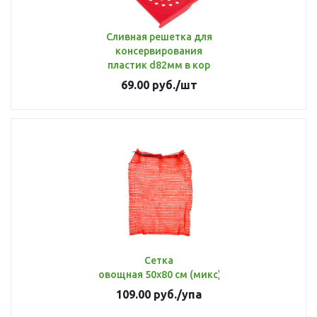
Сливная решетка для
консервирования
пластик d82мм в кор
69.00
руб.
/шт
Сетка
овощная 50х80 см (микс) до 35 кг [уп 5 шт]
109.00
руб.
/упа