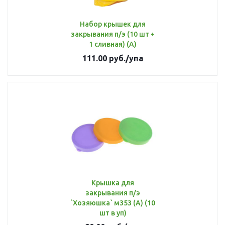
Набор крышек для
закрывания п/э (10 шт +
1 сливная) (А)
111.00
руб.
/упа
Крышка для
закрывания п/э
`Хозяюшка` м353 (А) (10
шт в уп)