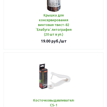
Крышка для
консервирования
винтовая твист-82
`Елабуга` литография
(20 шт в уп.)
19.00
руб.
/шт
Косточковыдавливатель
СS-1