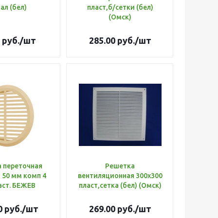
ал (бел)
пласт,б/сетки (бел)
(Омск)
руб.
/шт
285.00
руб.
/шт
 переточная
Решетка
 50 мм комп 4
вентиляционная 300х300
аст. БЕЖЕВ
пласт,сетка (бел) (Омск)
0
руб.
/шт
269.00
руб.
/шт