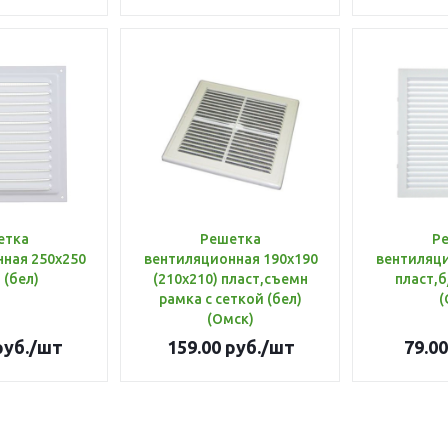
етка
Решетка
Р
ная 250х250
вентиляционная 190х190
вентиляци
 (бел)
(210х210) пласт,съемн
пласт,б
рамка с сеткой (бел)
(
(Омск)
уб.
/шт
159.00
руб.
/шт
79.00