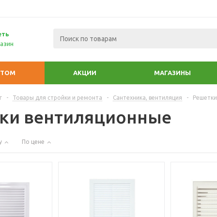
еть
азин
ПТОМ
АКЦИИ
МАГАЗИНЫ
г
-
Товары для стройки и ремонта
-
Сантехника, вентиляция
-
Решетки
ки вентиляционные
у
По цене