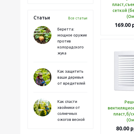
пласт,съе
сеткой (б
(Ом
Статьи
Все статьи
169.00
р
Беретта:
мощное оружие
против
колорадского
жука
Как защитить
ваши деревья
от вредителей
Как спасти
Реш
хвойники от
вентиляцион
солнечных
пласт,б/с
ожогов весной
(Ом
80.00
р