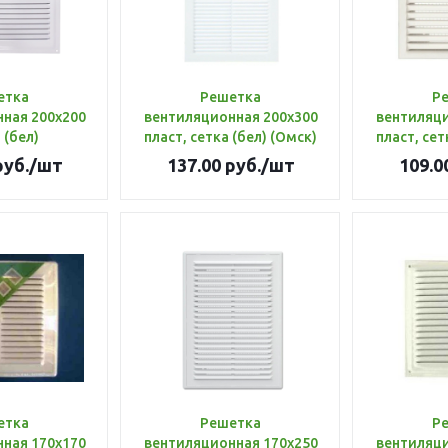
етка
Решетка
Р
ная 200х200
вентиляционная 200х300
вентиляци
 (бел)
пласт, сетка (бел) (Омск)
пласт, сет
уб.
/шт
137.00
руб.
/шт
109.0
етка
Решетка
Р
ная 170х170
вентиляционная 170х250
вентиляци