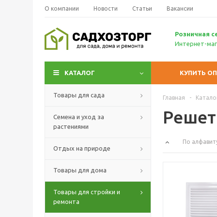
О компании
Новости
Статьи
Вакансии
Р
озничн
ая с
Интернет-маг
КАТАЛОГ
КУПИТЬ О
Товары для сада
Главная
-
Катало
Решет
Семена и уход за
растениями
По алфавит
Отдых на природе
Товары для дома
Товары для стройки и
ремонта