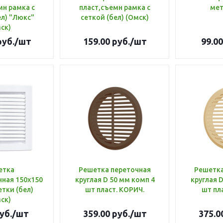
мн рамка с
пласт,съемн рамка с
мет
ел) "Люкс"
сеткой (бел) (Омск)
ск)
уб.
/шт
159.00
руб.
/шт
99.00
етка
Решетка переточная
Решетка
ная 150х150
круглая D 50 мм комп 4
круглая D
етки (бел)
шт пласт. КОРИЧ.
шт пл
ск)
уб.
/шт
359.00
руб.
/шт
375.0