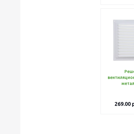
Реш
вентиляцион
метал
269.00
р