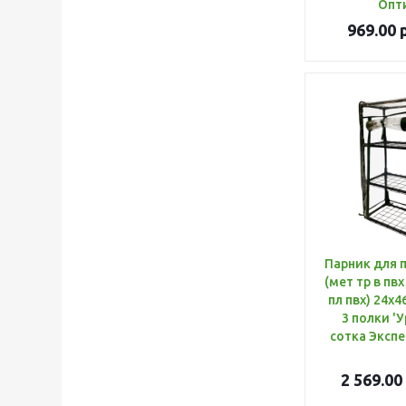
Опт
969.00
р
Парник для 
(мет тр в пв
пл пвх) 24х4
3 полки '
сотка Экспе
2 569.00