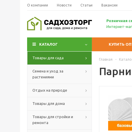
О компании
Новости
Статьи
Вакансии
Р
озничн
ая с
Интернет-маг
КАТАЛОГ
КУПИТЬ О
Товары для сада
Главная
-
Катало
Парни
Семена и уход за
растениями
Отдых на природе
Товары для дома
Товары для стройки и
ремонта