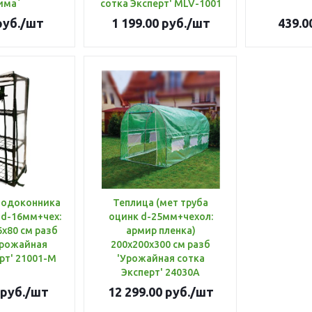
има`
сотка Эксперт' MLV-1001
уб.
/шт
1 199.00
руб.
/шт
439.0
подоконника
Теплица (мет труба
х d-16мм+чех:
оцинк d-25мм+чехол:
6х80 см разб
армир пленка)
Урожайная
200х200х300 см разб
рт' 21001-М
'Урожайная сотка
Эксперт' 24030A
руб.
/шт
12 299.00
руб.
/шт