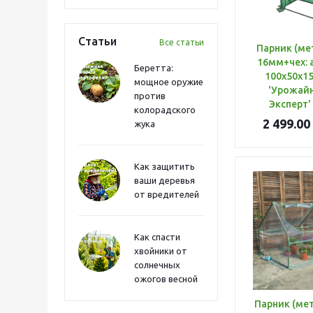
Статьи
Все статьи
Парник (мет
16мм+чех: 
Беретта:
100х50х15
мощное оружие
'Урожайн
против
Эксперт'
колорадского
2 499.00
жука
Как защитить
ваши деревья
от вредителей
Как спасти
хвойники от
солнечных
ожогов весной
Парник (мет