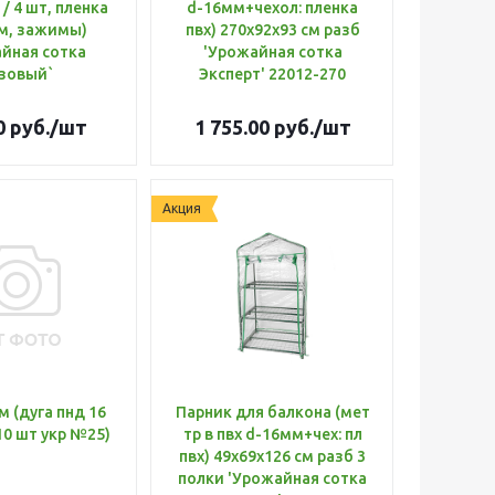
 / 4 шт, пленка
d-16мм+чехол: пленка
м, зажимы)
пвх) 270х92х93 см разб
йная сотка
'Урожайная сотка
зовый`
Эксперт' 22012-270
0
руб.
/шт
1 755.00
руб.
/шт
Акция
Парник для балкона (мет
 10 шт укр №25)
тр в пвх d-16мм+чех: пл
пвх) 49х69х126 см разб 3
полки 'Урожайная сотка