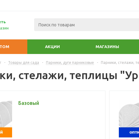
еть
азин
ПТОМ
АКЦИИ
МАГАЗИНЫ
г
-
Товары для сада
-
Парники, дуги парниковые
-
Парники, стелажи, т
ки, стелажи, теплицы "У
Базовый