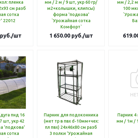
ол: пленка
мм / 2 м / 9 шт, укр 60 гр/
мм / 2,2 м
2х93 см разб
м2+колышки, клипсы)
100 мк
ая сотка
форма 'подкова'
`Урожа
' 22012
`Урожайная сотка
Ба
Комфорт`
руб.
/шт
1 650.00
руб.
/шт
619.0
Парник для подоконника
Парник 4 м (дуга пнд 16
 7 шт, укр 42
(мет тр в пвх d-10мм+чех:
мм / 1м /
а 'подкова'
пл пвх) 24х46х80 см разб
ая сотка
3 полки 'Урожайная