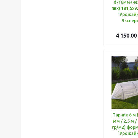
d-16мм+чех
пвх) 181,5х9
'Урожайн
Эксперт
4 150.00
Парник 6 м (дуга пнд 16
мм / 2,5 м /
гр/м2) форм
`Урожайн