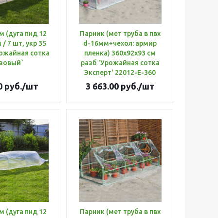
Парник (мет труба в пвх
 / 7 шт, укр 35
d-16мм+чехол: армир
рожайная сотка
пленка) 360х92х93 см
зовый`
разб 'Урожайная сотка
Эксперт' 22012-Е-360
0
руб.
/шт
3 663.00
руб.
/шт
Парник (мет труба в пвх