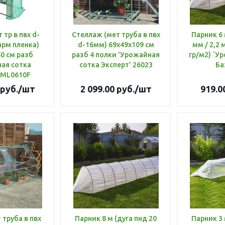
 тр в пвх d-
Стеллаж (мет труба в пвх
Парник 6 м (дуга пнд 12
арм пленка)
d-16мм) 69х49х109 см
мм / 2,2 м
0 см разб
разб 4 полки 'Урожайная
гр/м2) `У
ая сотка
сотка Эксперт' 26023
Ба
 ML0610F
руб.
/шт
2 099.00
руб.
/шт
919.0
 труба в пвх
Парник 8 м (дуга пнд 20
Парник 3 м (дуга пнд 12