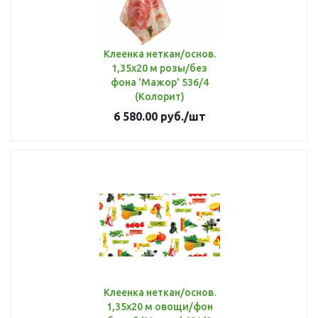
Клеенка неткан/основ.
1,35х20 м розы/без
фона 'Мажор' 536/4
(Колорит)
6 580.00
руб.
/шт
Клеенка неткан/основ.
1,35х20 м овощи/фон