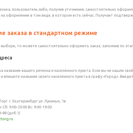
вонка, пользователь либо, получив уточнения, самостоятельно оформл
 на оформление в том виде, в котором есть сейчас. Получает подтвер
е заказа в стандартном режиме
в выборе, то можете самостоятельно оформить заказ, заполнив по эта
дреса
а название вашего региона и населённого пункта. Если вы не нашли сво
и впишите название своего населённого пункта в графу «Город». Введи
рг г. Екатеринбург ул. Лукиных, 1в
б: 9:00-20:00 Вс: 9:00-19:00
-88 (доб.1)
torg.ru