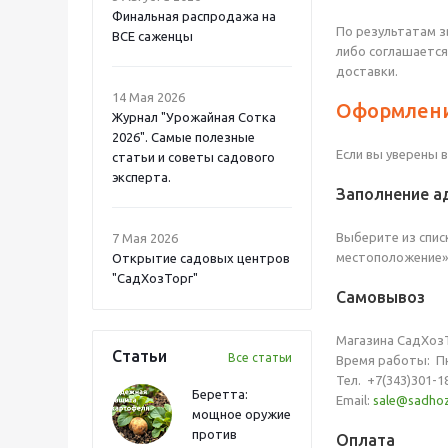
Финальная распродажа на
По результатам з
ВСЕ саженцы
либо соглашается
доставки.
14 Мая 2026
Оформлени
Журнал "Урожайная Сотка
2026". Самые полезные
Если вы уверены 
статьи и советы садового
эксперта.
Заполнение а
Выберите из списк
7 Мая 2026
местоположение» 
Открытие садовых центров
"СадХозТорг"
Самовывоз
Магазина СадХозТо
Статьи
Все статьи
Время работы: Пн-С
Тел. +7(343)301-18
Беретта:
Email:
sale@sadhoz
мощное оружие
против
Оплата