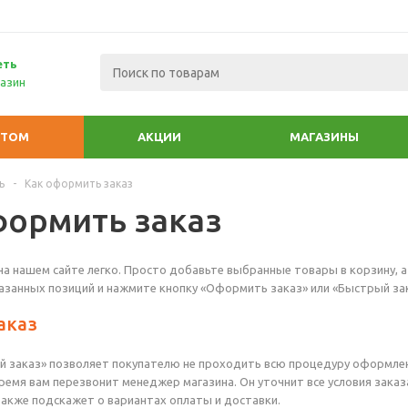
еть
азин
ПТОМ
АКЦИИ
МАГАЗИНЫ
ь
-
Как оформить заказ
формить заказ
а нашем сайте легко. Просто добавьте выбранные товары в корзину, а
азанных позиций и нажмите кнопку «Оформить заказ» или «Быстрый зак
аказ
 заказ» позволяет покупателю не проходить всю процедуру оформлен
ремя вам перезвонит менеджер магазина. Он уточнит все условия заказа
также подскажет о вариантах оплаты и доставки.