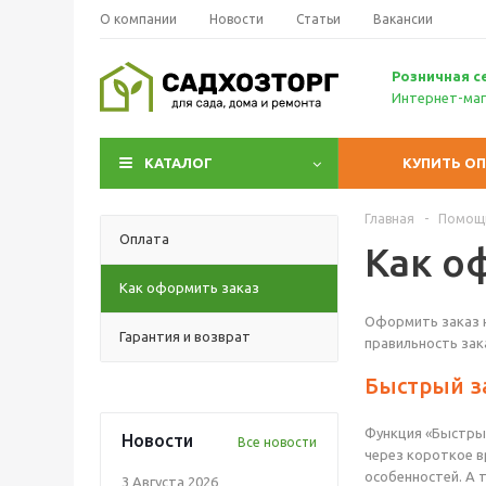
О компании
Новости
Статьи
Вакансии
Р
озничн
ая с
Интернет-маг
КАТАЛОГ
КУПИТЬ О
Главная
-
Помощ
Оплата
Как о
Как оформить заказ
Оформить заказ н
Гарантия и возврат
правильность зак
Быстрый з
Функция «Быстрый
Новости
Все новости
через короткое в
особенностей. А 
3 Августа 2026