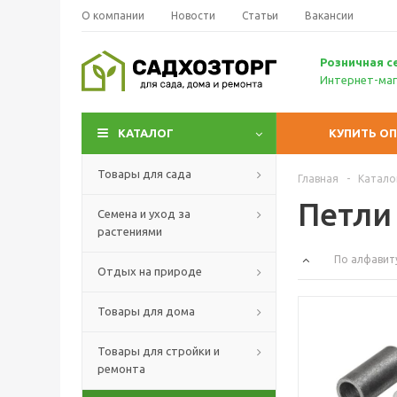
О компании
Новости
Статьи
Вакансии
Р
озничн
ая с
Интернет-маг
КАТАЛОГ
КУПИТЬ О
Товары для сада
Главная
-
Катало
Петли
Семена и уход за
растениями
По алфавит
Отдых на природе
Товары для дома
Товары для стройки и
ремонта