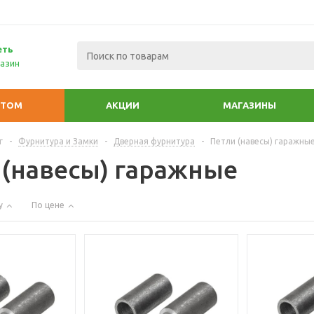
еть
азин
ПТОМ
АКЦИИ
МАГАЗИНЫ
г
-
Фурнитура и Замки
-
Дверная фурнитура
-
Петли (навесы) гаражны
 (навесы) гаражные
у
По цене