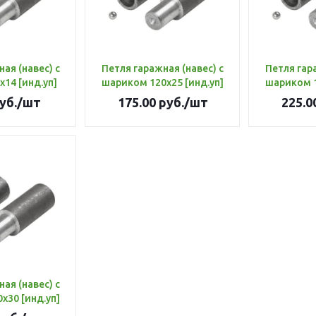
ая (навес) с
Петля гаражная (навес) с
Петля гар
иком 70х14 [инд.уп]
шариком 120х25 [инд.уп]
уб.
/шт
175.00
руб.
/шт
225.0
ая (навес) с
шариком 140х30 [инд.уп]