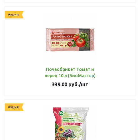
Акция
Почвобрикет Томат и
перец 10 л (БиоМастер)
339.00
руб.
/шт
Акция