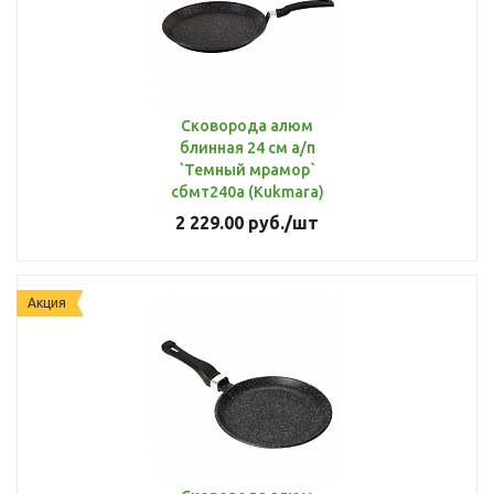
Сковорода алюм
блинная 24 см а/п
`Темный мрамор`
сбмт240а (Kukmara)
2 229.00
руб.
/шт
Акция