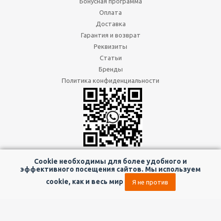
Бонусная программа
Оплата
Доставка
Гарантия и возврат
Реквизиты
Статьи
Бренды
Политика конфиденциальности
8 (800) 333-80-66
Cookie необходимы для более удобного и
Магазины
эффективного посещения сайтов. Мы используем
+7 (343) 317-04-17
Офис
cookie, как и весь мир
Я не против
Мы в социальных сетях: