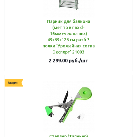
Парник для балкона
(мет тр в пвх d-
16мм+чех: пл пвх)
49х69х126 см разб 3
полки 'Урожайная сотка
Эксперт' 21003
2 299.00
руб.
/шт
Акция
Степлер (Тапенер)