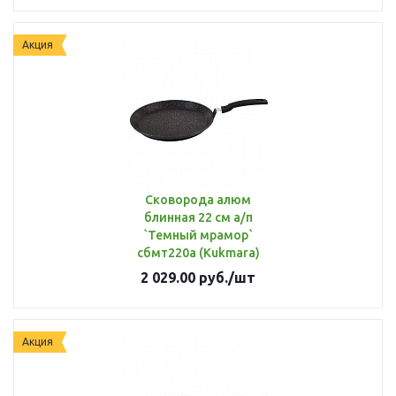
Акция
Сковорода алюм
блинная 22 см а/п
`Темный мрамор`
сбмт220а (Kukmara)
2 029.00
руб.
/шт
Акция