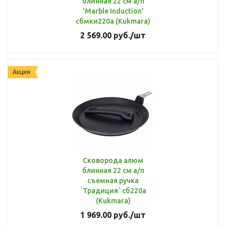
блинная 22 см а/п
'Marble Induction'
сбмки220а (Kukmara)
2 569.00
руб.
/шт
Акция
Сковорода алюм
блинная 22 см а/п
съемная ручка
`Традиция` сб220а
(Kukmara)
1 969.00
руб.
/шт