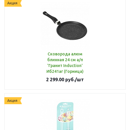
Акция
Сковорода алюм
блинная 24 см а/п
'Гранит Induction'
Иб241аг (Горница)
2 299.00
руб.
/шт
Акция