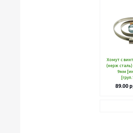
Хомут с винтом 40-
(нерж сталь)
9мм [ин
[груп
89.00
р