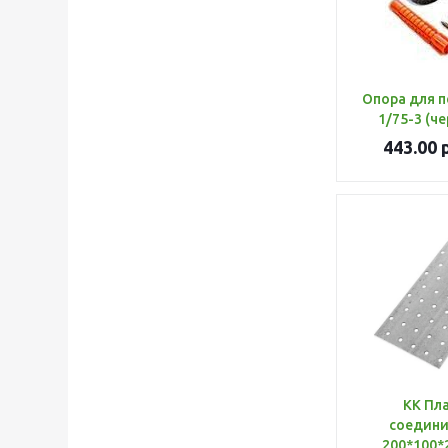
Опора для п
1/75-3 (че
443.00
р
КК Пл
соедини
200*100*2