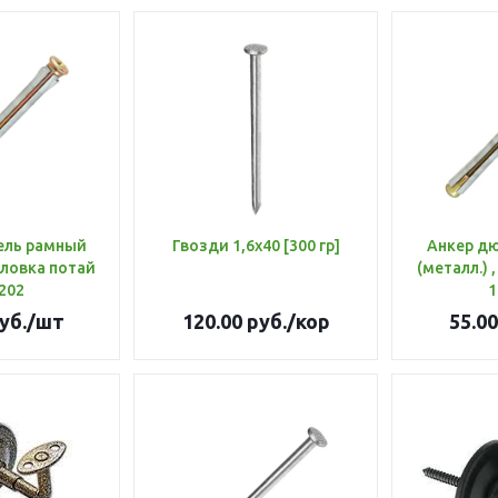
ель рамный
Гвозди 1,6х40 [300 гр]
Анкер д
головка потай
(металл.) 
202
1
уб.
/шт
120.00
руб.
/кор
55.00