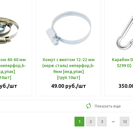
60 мм
Хомут с винтом 12-22 мм
Карабин D
 неперфор,b-
(нерж сталь) неперфор,b-
5299 D) 
д.упак]
9мм [инд.упак]
.10шт]
[груп.10шт]
уб.
/шт
49.00
руб.
/шт
350.0
Показать еще
1
2
3
12