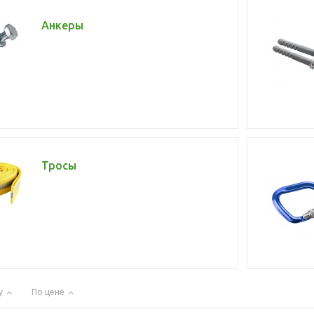
Анкеры
Тросы
у
По цене