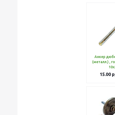
Анкер дюб
(металл.) , 
10х
15.00
р