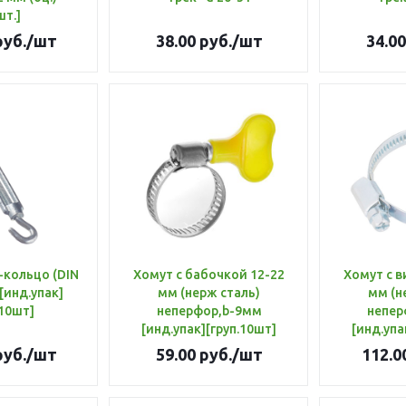
шт.]
уб.
/шт
38.00
руб.
/шт
34.00
-кольцо (DIN
Хомут с бабочкой 12-22
Хомут с в
[инд.упак]
мм (нерж сталь)
мм (н
.10шт]
неперфор,b-9мм
непер
[инд.упак][груп.10шт]
[инд.упа
уб.
/шт
59.00
руб.
/шт
112.0