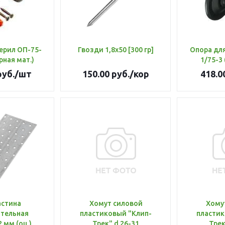
ерил ОП-75-
Гвозди 1,8х50 [300 гр]
Опора для
рная мат.)
1/75-3 
уб.
/шт
150.00
руб.
/кор
418.0
астина
Хомут силовой
Хому
тельная
пластиковый "Клип-
пластик
 мм (оц.)
Трек" d 26-31
Трек