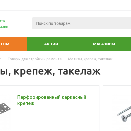
еть
азин
ПТОМ
АКЦИИ
МАГАЗИНЫ
г
-
Товары для стройки и ремонта
-
Метизы, крепеж, такелаж
ы, крепеж, такелаж
Перфорированный каркасный
крепеж