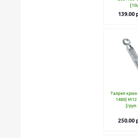
[10
139.00
р
Талреп крюк
1480) М12 
[груп
250.00
р