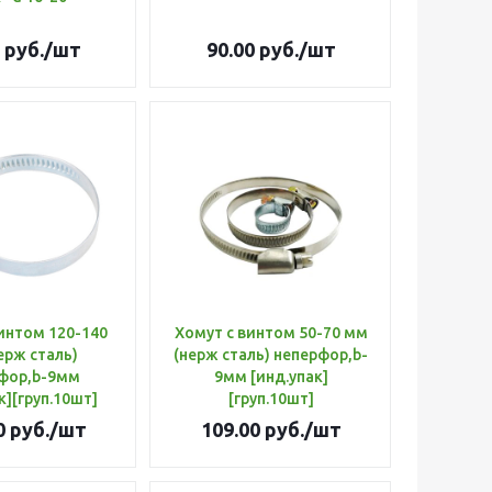
руб.
/шт
90.00
руб.
/шт
интом 120-140
Хомут с винтом 50-70 мм
ерж сталь)
(нерж сталь) неперфор,b-
фор,b-9мм
9мм [инд.упак]
к][груп.10шт]
[груп.10шт]
0
руб.
/шт
109.00
руб.
/шт