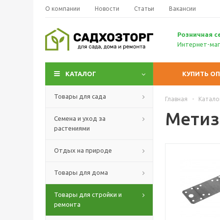
О компании
Новости
Статьи
Вакансии
Р
озничн
ая с
Интернет-маг
КАТАЛОГ
КУПИТЬ О
Товары для сада
Главная
-
Катало
Метиз
Семена и уход за
растениями
Отдых на природе
Товары для дома
Товары для стройки и
ремонта