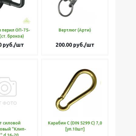
 перил ОП-75-
Вертлюг (Арти)
(ст. бронза)
0
руб.
/шт
200.00
руб.
/шт
т силовой
Карабин C (DIN 5299 C) 7,0
овый "Клип-
[уп.10шт]
" d 16-20