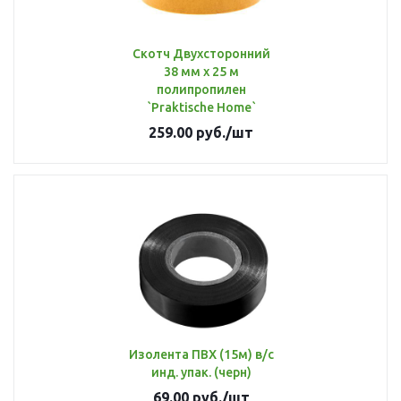
Скотч Двухсторонний
38 мм х 25 м
полипропилен
`Praktische Home`
259.00
руб.
/шт
Изолента ПВХ (15м) в/с
инд. упак. (черн)
69.00
руб.
/шт