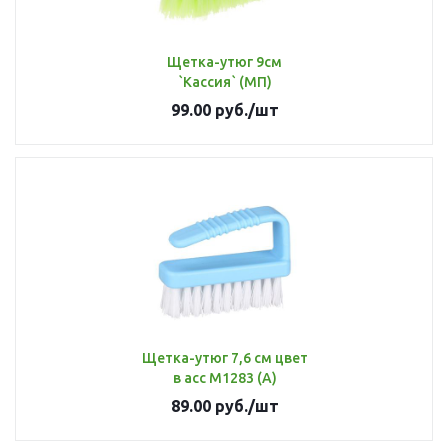
Щетка-утюг 9см
`Кассия` (МП)
99.00
руб.
/шт
Щетка-утюг 7,6 см цвет
в асс М1283 (А)
89.00
руб.
/шт