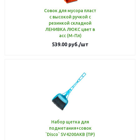
Совок для мусора пласт
с высокой ручкой с
резинкой складной
ЛЕНИВКА ЛЮКС цвет в
асс (М-Пл)
539.00
руб.
/шт
Набор щетка для
подметания+совок
`Disco` SV4200АКВ (ПР)