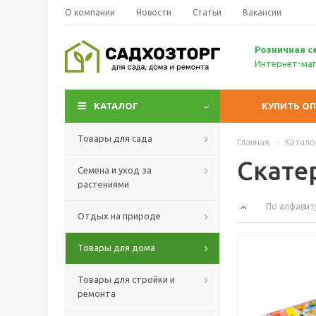
О компании
Новости
Статьи
Вакансии
Р
озничн
ая с
Интернет-маг
КАТАЛОГ
КУПИТЬ О
Товары для сада
Главная
-
Катало
Скате
Семена и уход за
растениями
По алфавит
Отдых на природе
Товары для дома
Товары для стройки и
ремонта