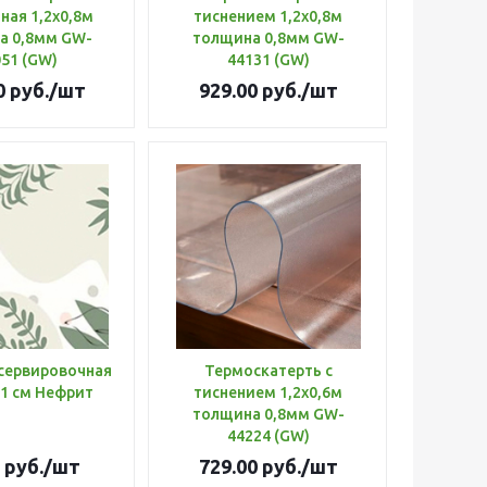
ная 1,2х0,8м
тиснением 1,2х0,8м
а 0,8мм GW-
толщина 0,8мм GW-
51 (GW)
44131 (GW)
0
руб.
/шт
929.00
руб.
/шт
сервировочная
Термоскатерть с
41 см Нефрит
тиснением 1,2х0,6м
толщина 0,8мм GW-
44224 (GW)
руб.
/шт
729.00
руб.
/шт