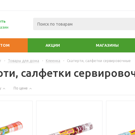
еть
азин
ПТОМ
АКЦИИ
МАГАЗИНЫ
г
-
Товары для дома
-
Клеенка
-
Скатерти, салфетки сервировочные
рти, салфетки сервирово
у
По цене