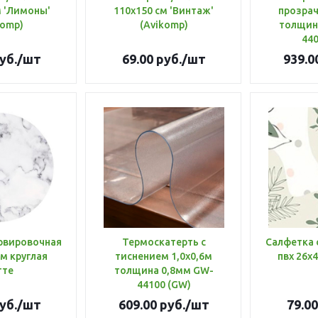
м 'Лимоны'
110х150 см 'Винтаж'
прозрач
komp)
(Avikomp)
толщин
440
уб.
/шт
69.00
руб.
/шт
939.0
рвировочная
Термоскатерть с
Салфетка 
см круглая
тиснением 1,0х0,6м
пвх 26х
тте
толщина 0,8мм GW-
44100 (GW)
уб.
/шт
609.00
руб.
/шт
79.00