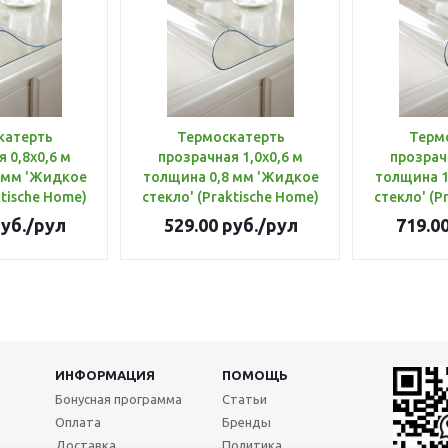
катерть
Термоскатерть
Терм
 0,8х0,6 м
прозрачная 1,0х0,6 м
прозрачн
 мм 'Жидкое
толщина 0,8 мм 'Жидкое
толщина 1
ktische Home)
стекло' (Praktische Home)
стекло' (P
уб.
/рул
529.00
руб.
/рул
719.0
ИНФОРМАЦИЯ
ПОМОЩЬ
Бонусная программа
Статьи
Оплата
Бренды
Доставка
Политика