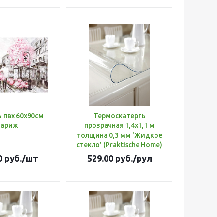
 пвх 60х90см
Термоскатерть
Париж
прозрачная 1,4х1,1 м
толщина 0,3 мм 'Жидкое
стекло' (Praktische Home)
0
руб.
/шт
529.00
руб.
/рул