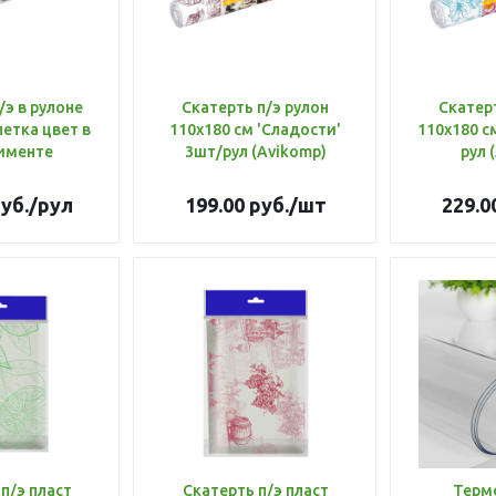
/э в рулоне
Скатерть п/э рулон
Скатерт
летка цвет в
110х180 см 'Сладости'
110х180 с
именте
3шт/рул (Avikomp)
рул 
уб.
/рул
199.00
руб.
/шт
229.0
п/э пласт
Скатерть п/э пласт
Терм