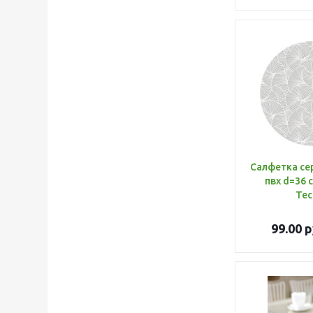
Салфетка се
пвх d=36 
Тес
99.00
р