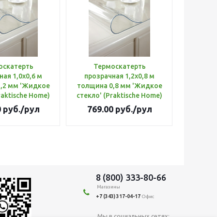
оскатерть
Термоскатерть
ая 1,0х0,6 м
прозрачная 1,2х0,8 м
,2 мм 'Жидкое
толщина 0,8 мм 'Жидкое
raktische Home)
стекло' (Praktische Home)
0
руб.
/рул
769.00
руб.
/рул
8 (800) 333-80-66
Магазины
+7 (343) 317-04-17
Офис
Мы в социальных сетях: