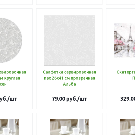
рвировочная
Салфетка сервировочная
Скатерть
см круглая
пвх 26х41 см прозрачная
сен
Альба
уб.
/шт
79.00
руб.
/шт
329.0