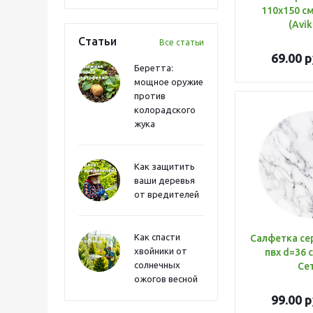
110х150 с
(Avi
Статьи
Все статьи
69.00
р
Беретта:
мощное оружие
против
колорадского
жука
Как защитить
ваши деревья
от вредителей
Как спасти
Салфетка се
хвойники от
пвх d=36 
солнечных
Се
ожогов весной
99.00
р