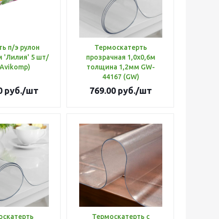
ь п/э рулон
Термоскатерть
м 'Лилия' 5 шт/
прозрачная 1,0х0,6м
(Avikomp)
толщина 1,2мм GW-
44167 (GW)
0
руб.
/шт
769.00
руб.
/шт
оскатерть
Термоскатерть с