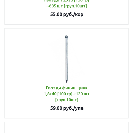
Гвозди 1,2х25 [150 гр]
~685 шт [груп.10шт]
55.00
руб.
/кор
Гвозди финиш цинк
1,8х40 [100 гр] ~120 шт
[груп.10шт]
59.00
руб.
/упа