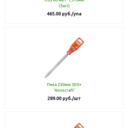
HSS по мет. 1,5-3мм
(5шт)
465.00
руб.
/упа
Пика 250мм SDS+
`Novocraft`
289.00
руб.
/шт