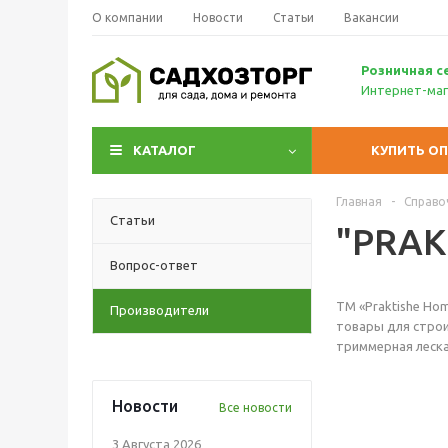
О компании
Новости
Статьи
Вакансии
Р
озничн
ая с
Интернет-маг
КАТАЛОГ
КУПИТЬ О
Главная
-
Справо
Статьи
"PRAK
Вопрос-ответ
ТМ «Praktishe Ho
Производители
товары для строи
триммерная леска 
Новости
Все новости
3 Августа 2026