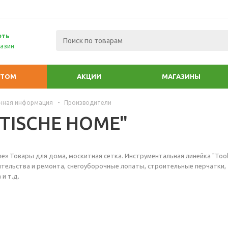
еть
азин
ПТОМ
АКЦИИ
МАГАЗИНЫ
чная информация
-
Производители
TISCHE HOME"
me» Товары для дома, москитная сетка. Инструментальная линейка "Tool
тельства и ремонта, снегоуборочные лопаты, строительные перчатки,
и т.д.