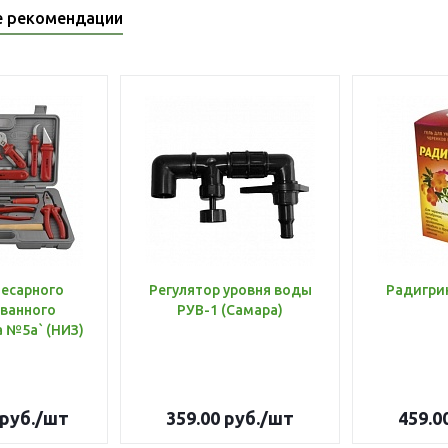
е рекомендации
лесарного
Регулятор уровня воды
Радигри
ванного
РУВ-1 (Самара)
инструмента №5а` (НИЗ)
руб.
/шт
359.00
руб.
/шт
459.0