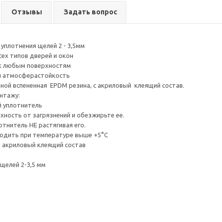
Отзывы
Задать вопрос
уплотнения щелей 2 - 3,5мм
сех типов дверей и окон
 к любым поверхностям
 и атмосферастойкость
нной вспененная EPDM резина, с акриловый клеящий состав.
нтажу:
й уплотнитель
рхность от загрязнений и обезжирьте ее.
отнитель НЕ растягивая его.
водить при температуре выше +5°C
 акриловый клеящий состав
щелей 2-3,5 мм