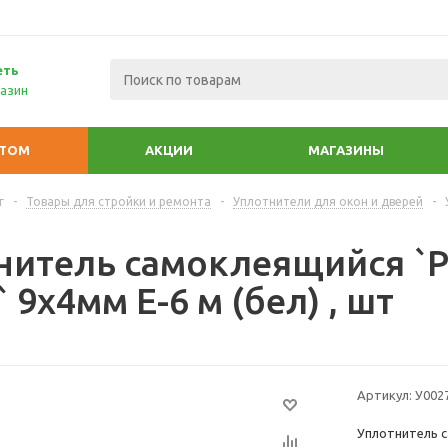
еть
азин
ПТОМ
АКЦИИ
МАГАЗИНЫ
г
-
Товары для стройки и ремонта
-
Уплотнители для окон и дверей
-
нитель самоклеящийся `
9х4мм Е-6 м (бел) , шт
Артикул:
У002
Уплотнитель с