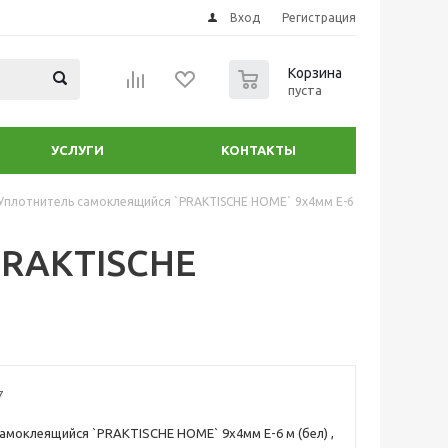
Вход
Регистрация
0
Корзина
пуста
УСЛУГИ
КОНТАКТЫ
Уплотнитель самоклеящийся `PRAKTISCHE HOME` 9х4мм Е-6
PRAKTISCHE
7
амоклеящийся `PRAKTISCHE HOME` 9х4мм Е-6 м (бел) ,