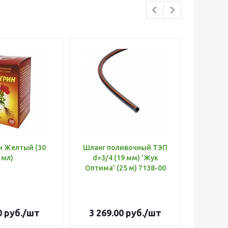
н Желтый (30
Шланг поливочный ТЭП
Удобр
мл)
d=3/4 (19 мм) 'Жук
Х
Оптима' (25 м) 7138-00
(Б
0
руб.
/шт
3 269.00
руб.
/шт
179