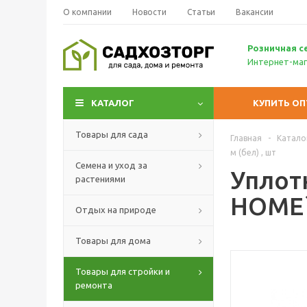
О компании
Новости
Статьи
Вакансии
Р
озничн
ая с
Интернет-маг
КАТАЛОГ
КУПИТЬ О
Товары для сада
Главная
-
Катало
м (бел) , шт
Семена и уход за
Уплот
растениями
HOME` 
Отдых на природе
Товары для дома
Товары для стройки и
ремонта