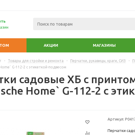
еть
азин
ПТОМ
АКЦИИ
МАГАЗИНЫ
г
-
Товары для стройки и ремонта
-
Перчатки, рукавицы, краги, СИЗ
-
П
e Home` G-112-2 с этикеткой-подвесом
ки садовые ХБ с принтом 
ische Home` G-112-2 с эт
Артикул:
Р041
Перчатки садов