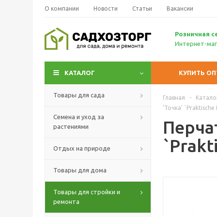
О компании
Новости
Статьи
Вакансии
Р
озничн
ая с
Интернет-маг
КАТАЛОГ
КУПИТЬ О
Товары для сада
Главная
-
Катало
'Точка' `Praktisch
Семена и уход за
Перчат
растениями
`Prakt
Отдых на природе
Товары для дома
Товары для стройки и
ремонта