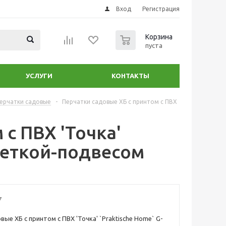
Вход
Регистрация
0
Корзина
пуста
УСЛУГИ
КОНТАКТЫ
ерчатки садовые
-
Перчатки садовые ХБ с принтом с ПВХ
с ПВХ 'Точка'
икеткой-подвесом
7
ые ХБ с принтом с ПВХ 'Точка' `Praktische Home` G-