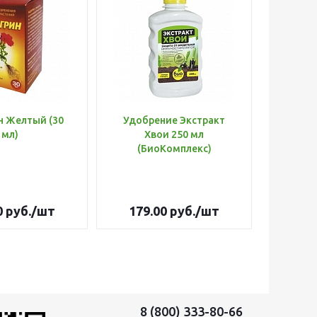
н Желтый (30
Удобрение Экстракт
Шланг 
мл)
Хвои 250 мл
d=3/
(БиоКомплекс)
Оптима
0
руб.
/шт
179.00
руб.
/шт
3 26
8 (800) 333-80-66