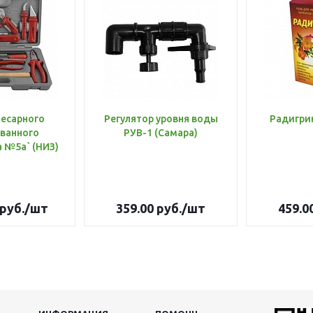
лесарного
Регулятор уровня воды
Радигри
ванного
РУВ-1 (Самара)
инструмента №5а` (НИЗ)
руб.
/шт
359.00
руб.
/шт
459.0