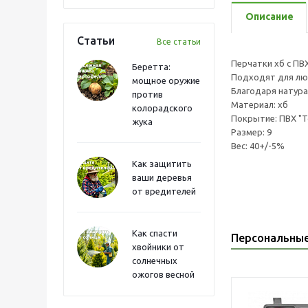
Описание
Статьи
Все статьи
Перчатки хб с ПВХ
Беретта:
Подходят для лю
мощное оружие
Благодаря натура
против
Материал: хб
колорадского
Покрытие: ПВХ "Т
жука
Размер: 9
Вес: 40+/-5%
Как защитить
ваши деревья
от вредителей
Как спасти
Персональны
хвойники от
солнечных
ожогов весной