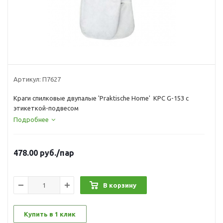
Артикул:
П7627
Краги спилковые двупалые 'Praktische Home' КРС G-153 с
этикеткой-подвесом
Подробнее
478.00
руб.
/пар
В корзину
Купить в 1 клик