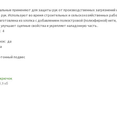
альные применяют для защиты рук от производственных загрязнений и
 рук. Используют во время строительных и сельскохозяйственных раб
зготовлена из хлопка с добавлением полиэстровой (полиэфирной) нити
 улучшает сцепные свойства и укрепляет наладонную часть..
: 4
нок: да
ка
ртонный подвес
 крючок
3,9 кб