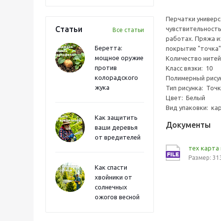
Перчатки универс
Статьи
чувствительность
Все статьи
работах. Пряжа и
Беретта:
покрытие "точка"
мощное оружие
Количество нитей
против
Класс вязки: 10
колорадского
Полимерный рису
жука
Тип рисунка: Точ
Цвет: Белый
Вид упаковки: ка
Как защитить
Документы
ваши деревья
от вредителей
тех карта
Размер: 31
Как спасти
хвойники от
солнечных
ожогов весной