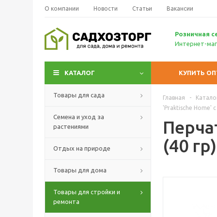
О компании
Новости
Статьи
Вакансии
Р
озничн
ая с
Интернет-маг
КАТАЛОГ
КУПИТЬ О
Товары для сада
Главная
-
Катало
'Praktische Home'
Семена и уход за
Перчат
растениями
(40 гр
Отдых на природе
Товары для дома
Товары для стройки и
ремонта