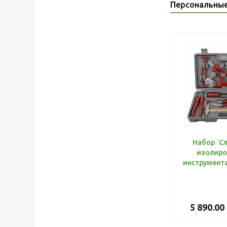
Персональны
Набор `С
изолиро
5 890.00