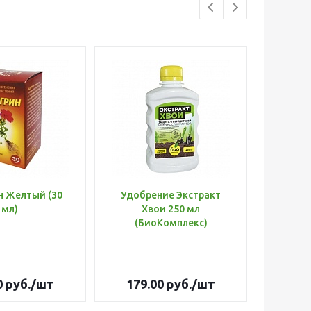
н Желтый (30
Удобрение Экстракт
Шланг 
мл)
Хвои 250 мл
d=3/
(БиоКомплекс)
Оптима
0
руб.
/шт
179.00
руб.
/шт
3 26