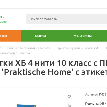
еть
азин
ПТОМ
АКЦИИ
МАГАЗИНЫ
г
-
Товары для стройки и ремонта
-
Перчатки, рукавицы, краги, СИЗ
-
П
 с этикеткой-подвесом
ки ХБ 4 нити 10 класс с П
) 'Praktische Home' с эти
Артикул:
П622
Перчатки ХБ 4 