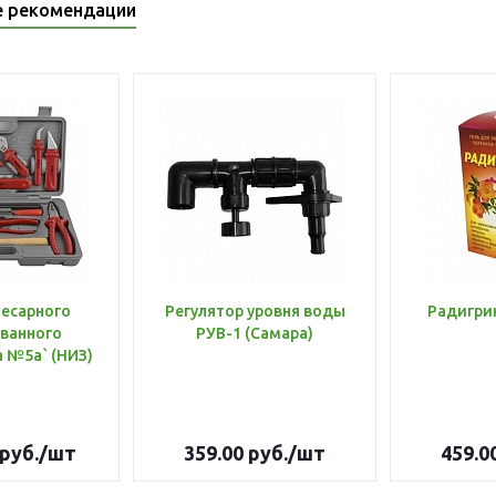
е рекомендации
лесарного
Регулятор уровня воды
Радигри
ванного
РУВ-1 (Самара)
инструмента №5а` (НИЗ)
руб.
/шт
359.00
руб.
/шт
459.0