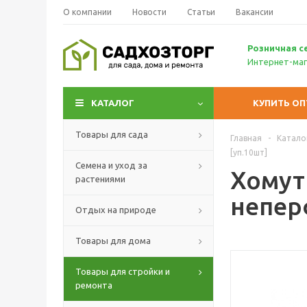
О компании
Новости
Статьи
Вакансии
Р
озничн
ая с
Интернет-маг
КАТАЛОГ
КУПИТЬ О
Товары для сада
Главная
-
Катало
[уп.10шт]
Семена и уход за
Хомут 
растениями
непер
Отдых на природе
Товары для дома
Товары для стройки и
ремонта