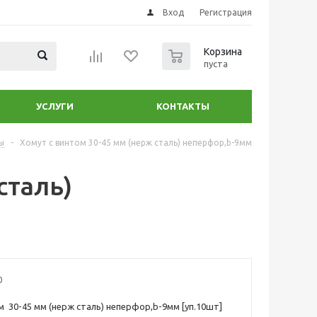
Вход
Регистрация
0
Корзина
пуста
УСЛУГИ
КОНТАКТЫ
ы
-
Хомут с винтом 30-45 мм (нерж сталь) неперфор,b-9мм
сталь)
0
м 30-45 мм (нерж сталь) неперфор,b-9мм [уп.10шт]