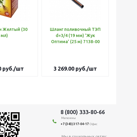
н Желтый (30
Шланг поливочный ТЭП
Удобр
мл)
d=3/4 (19 мм) 'Жук
Х
Оптима' (25 м) 7138-00
(Б
0
руб.
/шт
3 269.00
руб.
/шт
179
8 (800) 333-80-66
Магазины
+7 (343) 317-04-17
Офис
Мы в социальных сетях: