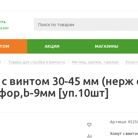
еть
азин
ПТОМ
АКЦИИ
МАГАЗИНЫ
г
-
Товары для стройки и ремонта
-
Метизы, крепеж, такелаж
-
Хомут
с винтом 30-45 мм (нерж 
фор,b-9мм [уп.10шт]
Артикул:
Х525
Хомут с винто