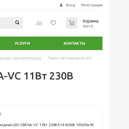
Вход
Регистрация
0
Корзина
пуста
УСЛУГИ
КОНТАКТЫ
ческие, электропатроны
-
Лампа светодиодная LED-
-VC 11Вт 230В
5
одная LED-СВЕЧА-VC 11Вт 230В Е14 6500К 1050Лм IN