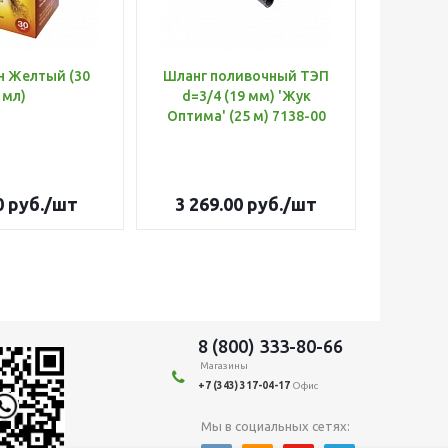
н Желтый (30
Шланг поливочный ТЭП
Удобр
мл)
d=3/4 (19 мм) 'Жук
Х
Оптима' (25 м) 7138-00
(Б
0
руб.
/шт
3 269.00
руб.
/шт
179
8 (800) 333-80-66
Магазины
+7 (343) 317-04-17
Офис
Мы в социальных сетях: