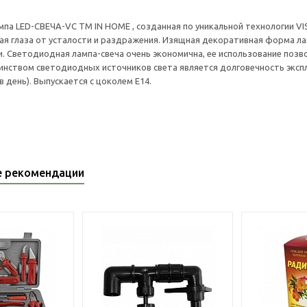
па LED-СВЕЧА-VC ТМ IN HOME , созданная по уникальной технологии V
ая глаза от усталости и раздражения. Изящная декоративная форма 
. Светодиодная лампа-свеча очень экономична, ее использование позв
нством светодиодных источников света является долговечность эксплуа
 в день). Выпускается с цоколем Е14.
е рекомендации