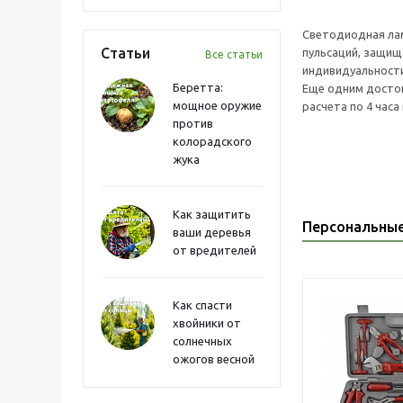
Светодиодная лам
Статьи
пульсаций, защищ
Все статьи
индивидуальности
Беретта:
Еще одним достои
мощное оружие
расчета по 4 часа
против
колорадского
жука
Как защитить
Персональны
ваши деревья
от вредителей
Как спасти
хвойники от
солнечных
ожогов весной