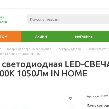
еть
азин
ПТОМ
АКЦИИ
МАГАЗИНЫ
г
-
Товары для стройки и ремонта
-
Электроизделия
-
Лампы электри
0В Е14 6500К 1050Лм IN HOME
 светодиодная LED-СВЕЧА
500К 1050Лм IN HOME
Артикул:
Ц321
Лампа светоди