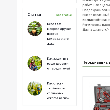
Используется для
работ. Бак с цел
Предохранительны
Статьи
Имеет наплечный 
Все статьи
Брандспойт: плас
Беретта:
Регулировка расп
мощное оружие
Длина шланга +/- 
против
колорадского
жука
Как защитить
Персональны
ваши деревья
от вредителей
Как спасти
хвойники от
солнечных
ожогов весной