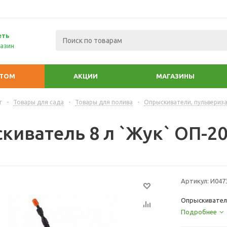
еть
азин
ПТОМ
АКЦИИ
МАГАЗИНЫ
г
-
Товары для сада
-
Товары для полива
-
Опрыскиватели, пульвериз
киватель 8 л `Жук` ОП-20
Артикул:
И047
Опрыскиватель
Подробнее