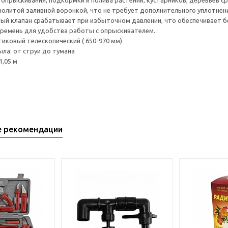
 опрыскивания, подкормки и полива растений, кустарников, деревьев 
ьнолитой заливной воронкой, что не требует дополнительного уплотнен
й клапан срабатывает при избыточном давлении, что обеспечивает бе
ремень для удобства работы с опрыскивателем.
тиковый телескопический ( 650-970 мм)
ыла: от струи до тумана
1,05 м
е рекомендации