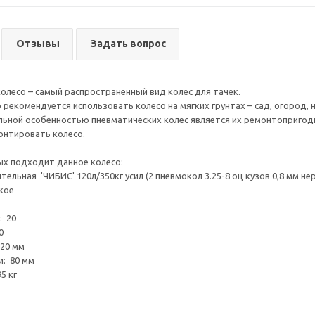
Отзывы
Задать вопрос
олесо – самый распространенный вид колес для тачек.
рекомендуется использовать колесо на мягких грунтах – сад, огород, 
ьной особенностью пневматических колес является их ремонтопригод
онтировать колесо.
ых подходит данное колесо:
тельная 'ЧИБИС' 120л/350кг усил (2 пневмокол 3.25-8 оц кузов 0,8 мм не
кое
: 20
0
20 мм
: 80 мм
5 кг