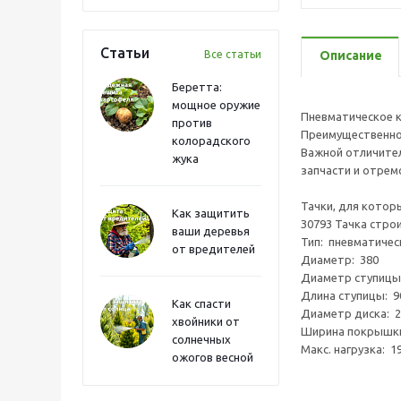
Статьи
Все статьи
Описание
Беретта:
мощное оружие
Пневматическое к
против
Преимущественно 
колорадского
Важной отличител
жука
запчасти и отрем
Тачки, для котор
Как защитить
З0793 Тачка строи
ваши деревья
Тип: пневматичес
от вредителей
Диаметр: 380
Диаметр ступицы
Длина ступицы: 9
Как спасти
Диаметр диска: 2
хвойники от
Ширина покрышки
солнечных
Макс. нагрузка: 19
ожогов весной