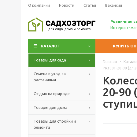
О компании
Новости
Статьи
Вакансии
Р
озничн
ая с
Интернет-маг
КАТАЛОГ
КУПИТЬ О
Товары для сада
Главная
-
Катало
PR3001-20-90 (2.12
Семена и уход за
Колесо
растениями
20-90 
Отдых на природе
ступи
Товары для дома
Товары для стройки и
ремонта