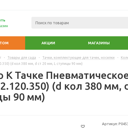
еть
азин
ПТОМ
АКЦИИ
МАГАЗИНЫ
г
-
Товары для сада
-
Тачки, комплектующие для тачек, носилки
-
Кол
0.350) (d кол 380 мм, d ст 20 мм, L ступицы 90 мм)
 К Тачке Пневматическое 
(2.120.350) (d кол 380 мм, d
цы 90 мм)
Артикул:
Р045