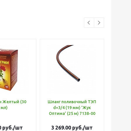
н Желтый (30
Шланг поливочный ТЭП
Удобр
мл)
d=3/4 (19 мм) 'Жук
Х
Оптима' (25 м) 7138-00
(Б
0
руб.
/шт
3 269.00
руб.
/шт
179