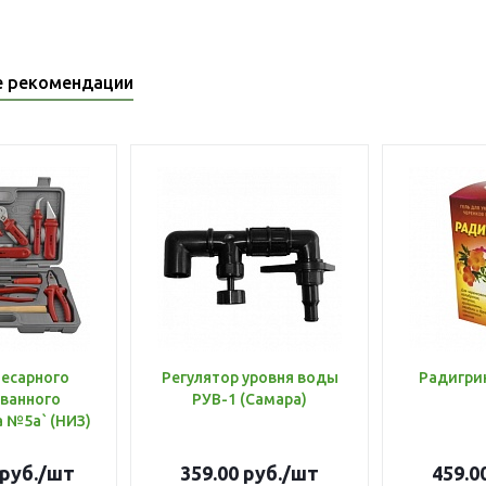
е рекомендации
лесарного
Регулятор уровня воды
Радигри
ванного
РУВ-1 (Самара)
инструмента №5а` (НИЗ)
руб.
/шт
359.00
руб.
/шт
459.0