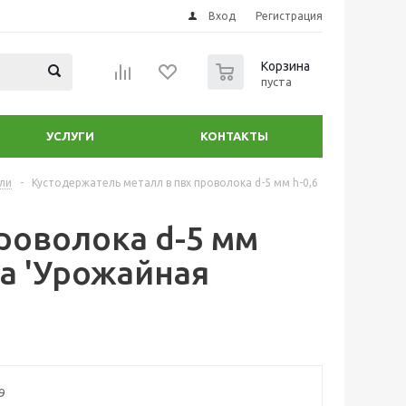
Вход
Регистрация
0
Корзина
пуста
УСЛУГИ
КОНТАКТЫ
ли
-
Кустодержатель металл в пвх проволока d-5 мм h-0,6
роволока d-5 мм
га 'Урожайная
9