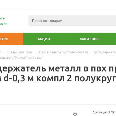
еть
азин
ПТОМ
АКЦИИ
МАГАЗИНЫ
г
-
Товары для сада
-
Арки, шпалеры, кустодержатели
-
Кустодержате
полукруга 'Урожайная сотка'
держатель металл в пвх п
м d-0,3 м компл 2 полукру
Артикул:
О703