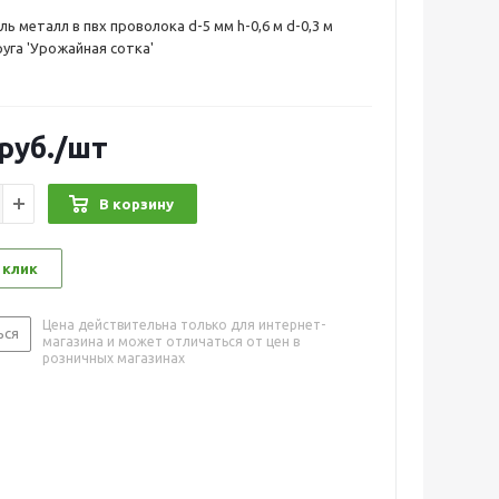
 металл в пвх проволока d-5 мм h-0,6 м d-0,3 м
руга 'Урожайная сотка'
руб.
/шт
В корзину
 клик
Цена действительна только для интернет-
ься
магазина и может отличаться от цен в
розничных магазинах