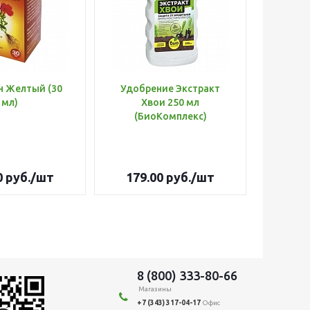
н Желтый (30
Удобрение Экстракт
Шланг 
мл)
Хвои 250 мл
d=3/
(БиоКомплекс)
Оптима
0
руб.
/шт
179.00
руб.
/шт
3 26
8 (800) 333-80-66
Магазины
+7 (343) 317-04-17
Офис