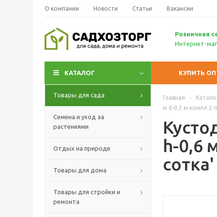
О компании
Новости
Статьи
Вакансии
Р
озничн
ая с
Интернет-маг
КАТАЛОГ
КУПИТЬ О
Товары для сада
Главная
-
Катало
м d-0,3 м компл 2 
Семена и уход за
Кусто
растениями
h-0,6 
Отдых на природе
сотка'
Товары для дома
Товары для стройки и
ремонта