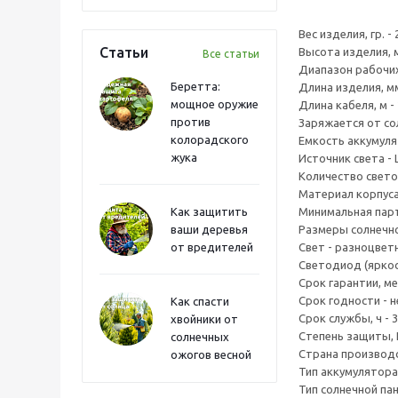
Вес изделия, гр. - 
Статьи
Высота изделия, м
Все статьи
Диапазон рабочих 
Беретта:
Длина изделия, мм
мощное оружие
Длина кабеля, м - 
против
Заряжается от со
колорадского
Емкость аккумуля
жука
Источник света - 
Количество светод
Материал корпуса 
Как защитить
Минимальная парти
ваши деревья
Размеры солнечной
от вредителей
Свет - разноцвет
Светодиод (яркос
Срок гарантии, мес
Срок годности - н
Как спасти
Срок службы, ч - 3
хвойники от
Степень защиты, IP
солнечных
Страна производс
ожогов весной
Тип аккумулятора 
Тип солнечной пан