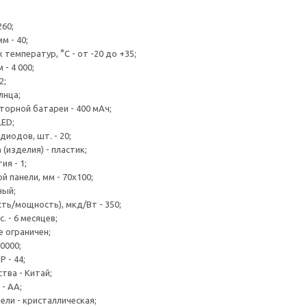
260;
м - 40;
температур, °С - от -20 до +35;
 - 4 000;
2;
лнца;
торной батареи - 400 мАч;
LED;
иодов, шт. - 20;
(изделия) - пластик;
я - 1;
 панели, мм - 70х100;
ный;
ть/мощность), мкд/Вт - 350;
. - 6 месяцев;
е ограничен;
0000;
 - 44;
тва - Китай;
- АА;
ели - кристаллическая;