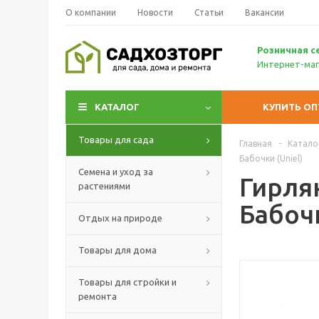
О компании
Новости
Статьи
Вакансии
Р
озничн
ая с
Интернет-маг
КАТАЛОГ
КУПИТЬ О
Товары для сада
Главная
-
Катало
Бабочки (Uniel)
Семена и уход за
Гирля
растениями
Бабочк
Отдых на природе
Товары для дома
Товары для стройки и
ремонта