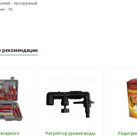
елия) - прозрачный;
мм - 70
е рекомендации
лесарного
Регулятор уровня воды
Радигри