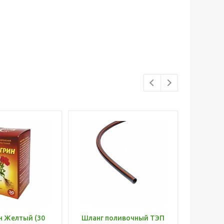
н Желтый (30
Шланг поливочный ТЭП
Удобр