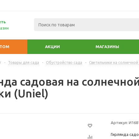
еть
азин
ПТОМ
АКЦИИ
МАГАЗИНЫ
г
-
Товары для сада
-
Обустройство сада
-
Светильники на солнечной
нда садовая на солнечной
и (Uniel)
Артикул:
И168
Гирлянда садо