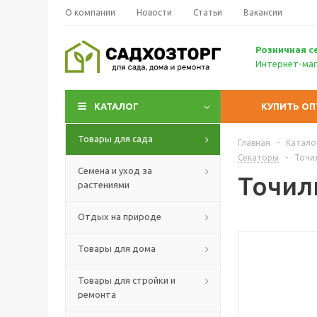
О компании
Новости
Статьи
Вакансии
Р
озничн
ая с
Интернет-маг
КАТАЛОГ
КУПИТЬ О
Товары для сада
Главная
-
Катало
Секаторы
-
Точи
Семена и уход за
Точил
растениями
Отдых на природе
Товары для дома
Товары для стройки и
ремонта