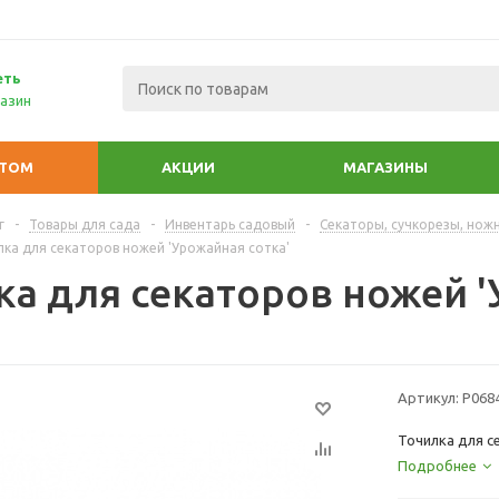
еть
азин
ПТОМ
АКЦИИ
МАГАЗИНЫ
г
-
Товары для сада
-
Инвентарь садовый
-
Секаторы, сучкорезы, нож
лка для секаторов ножей 'Урожайная сотка'
ка для секаторов ножей '
Артикул:
Р068
Точилка для с
Подробнее