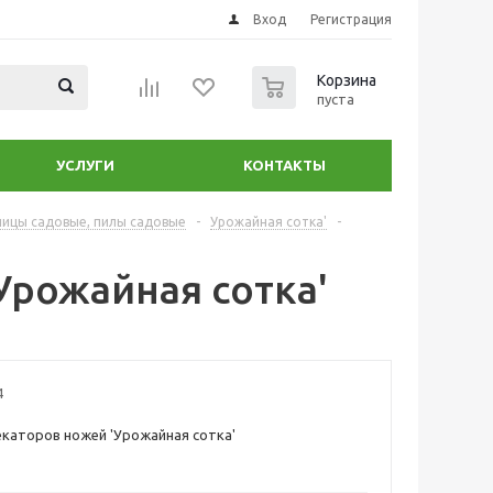
Вход
Регистрация
0
Корзина
пуста
УСЛУГИ
КОНТАКТЫ
ницы садовые, пилы садовые
-
Урожайная сотка'
-
Урожайная сотка'
4
екаторов ножей 'Урожайная сотка'