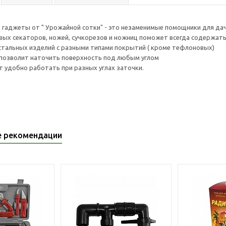
гаджеты от " Урожайной сотки" - это незаменимые помощники для да
вых секаторов, ножей, сучкорезов и ножниц поможет всегда содержать
тальных изделий с разными типами покрытий ( кроме тефлоновых)
позволит наточить поверхность под любым углом
т удобно работать при разных углах заточки.
е рекомендации