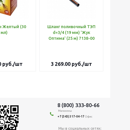
н Желтый (30
Шланг поливочный ТЭП
Удобр
мл)
d=3/4 (19 мм) 'Жук
Х
Оптима' (25 м) 7138-00
(Б
0
руб.
/шт
3 269.00
руб.
/шт
179
8 (800) 333-80-66
Магазины
+7 (343) 317-04-17
Офис
Мы в социальных сетях: