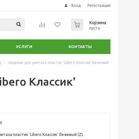
Вход
Регистрация
0
Корзина
пуста
УСЛУГИ
КОНТАКТЫ
н
-
Сиденье для унитаза пластик 'Libero Классик' бежевый
ibero Классик'
8
итаза пластик 'Libero Классик' бежевый (Z)