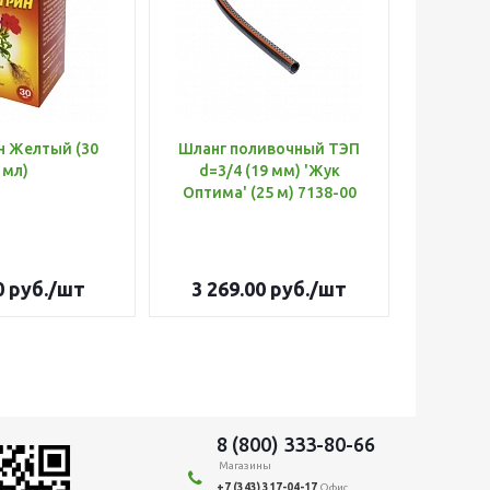
н Желтый (30
Шланг поливочный ТЭП
Удобр
мл)
d=3/4 (19 мм) 'Жук
Х
Оптима' (25 м) 7138-00
(Б
0
руб.
/шт
3 269.00
руб.
/шт
179
8 (800) 333-80-66
Магазины
+7 (343) 317-04-17
Офис