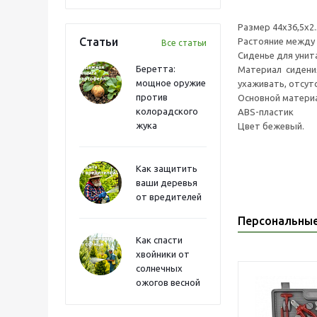
Размер 44х36,5х2.
Статьи
Растояние между
Все статьи
Сиденье для унита
Беретта:
Материал сидения
мощное оружие
ухаживать, отсут
против
Основной матери
колорадского
ABS-пластик
жука
Цвет бежевый.
Как защитить
ваши деревья
от вредителей
Персональны
Как спасти
хвойники от
солнечных
ожогов весной