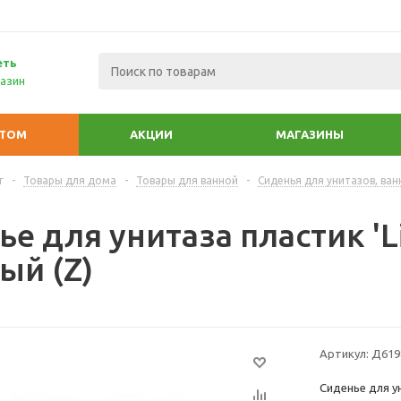
еть
азин
ПТОМ
АКЦИИ
МАГАЗИНЫ
г
-
Товары для дома
-
Товары для ванной
-
Сиденья для унитазов, ван
е для унитаза пластик 'L
ый (Z)
Артикул:
Д619
Сиденье для ун