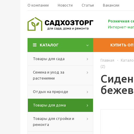
О компании
Новости
Статьи
Вакансии
Р
озничн
ая с
Интернет-маг
КАТАЛОГ
КУПИТЬ О
Товары для сада
Главная
-
Катало
(Z)
Семена и уход за
Сидень
растениями
бежев
Отдых на природе
Товары для дома
Товары для стройки и
ремонта