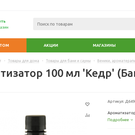
еть
азин
ПТОМ
АКЦИИ
МАГАЗИНЫ
г
-
Товары для дома
-
Товары для бани и сауны
-
Веники, ароматерап
изатор 100 мл 'Кедр' (Ба
Артикул:
Д649
Ароматизатор 
Подробнее