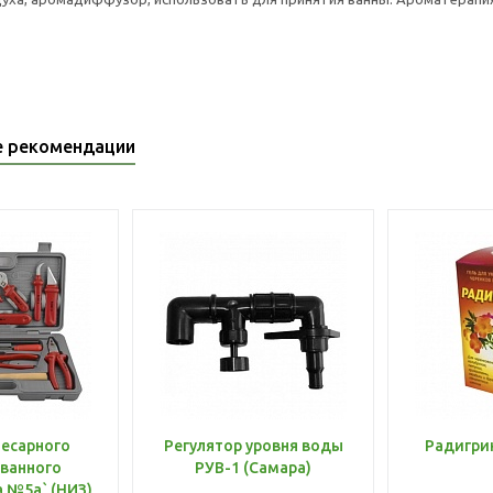
е рекомендации
лесарного
Регулятор уровня воды
Радигри
ванного
РУВ-1 (Самара)
инструмента №5а` (НИЗ)