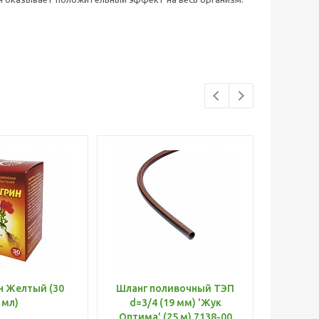
н Желтый (30
Шланг поливочный ТЭП
Удобр
мл)
d=3/4 (19 мм) 'Жук
Х
Оптима' (25 м) 7138-00
(Б