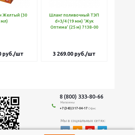
н Желтый (30
Шланг поливочный ТЭП
Удобр
мл)
d=3/4 (19 мм) 'Жук
Х
Оптима' (25 м) 7138-00
(Б
0
руб.
/шт
3 269.00
руб.
/шт
179
8 (800) 333-80-66
Магазины
+7 (343) 317-04-17
Офис
Мы в социальных сетях: