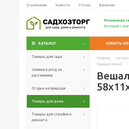
О компании
Новости
Статьи
Вакансии
Р
озничн
ая с
Интернет-маг
КАТАЛОГ
КУПИТЬ О
Товары для сада
Главная
-
Катало
(Банная линия)
Семена и уход за
Вешал
растениями
58x11x
Отдых на природе
Товары для дома
Товары для стройки и
ремонта