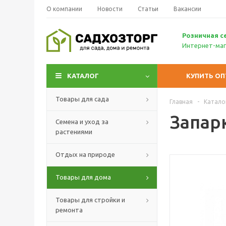
О компании
Новости
Статьи
Вакансии
Р
озничн
ая с
Интернет-маг
КАТАЛОГ
КУПИТЬ О
Товары для сада
Главная
-
Катало
Запарк
Семена и уход за
растениями
Отдых на природе
Товары для дома
Товары для стройки и
ремонта