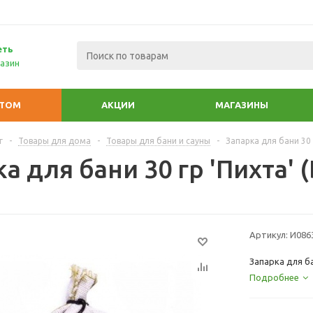
еть
азин
ПТОМ
АКЦИИ
МАГАЗИНЫ
г
-
Товары для дома
-
Товары для бани и сауны
-
Запарка для бани 30 
а для бани 30 гр 'Пихта' 
Артикул:
И086
Запарка для ба
Подробнее