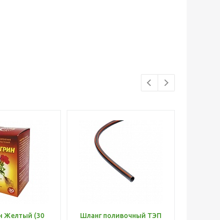
н Желтый (30
Шланг поливочный ТЭП
Удобр