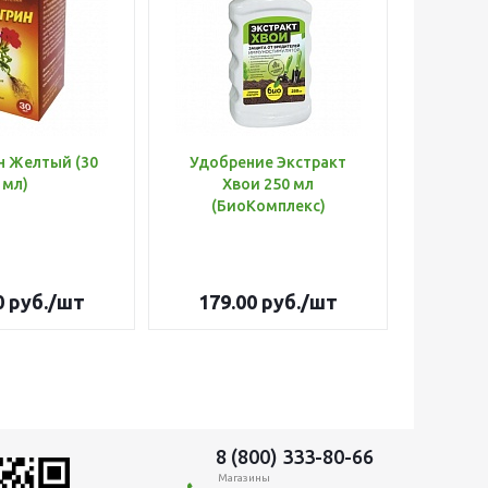
н Желтый (30
Удобрение Экстракт
Шланг 
мл)
Хвои 250 мл
d=3/
(БиоКомплекс)
Оптима
0
руб.
/шт
179.00
руб.
/шт
3 26
8 (800) 333-80-66
Магазины