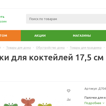
еть
азин
ПТОМ
АКЦИИ
МАГАЗИНЫ
г
-
Товары для дома
-
Обустройство дома
-
Товары для праздника
-
и для коктейлей 17,5 см 
Артикул:
Д704
Палочки для ко
Подробнее