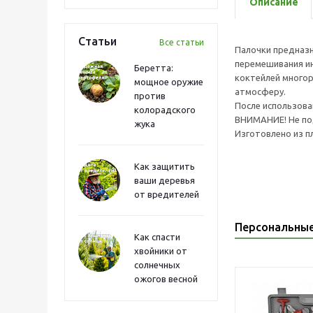
Описание
Статьи
Все статьи
Палочки предназн
перемешивания ин
Беретта:
коктейлей многор
мощное оружие
атмосферу.
против
После использова
колорадского
ВНИМАНИЕ! Не по
жука
Изготовлено из пл
Как защитить
ваши деревья
от вредителей
Персональны
Как спасти
хвойники от
солнечных
ожогов весной