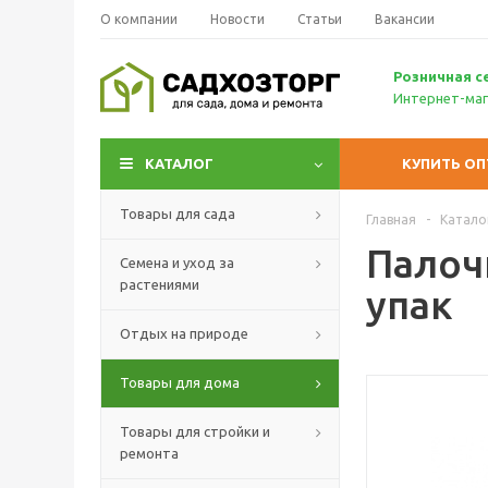
О компании
Новости
Статьи
Вакансии
Р
озничн
ая с
Интернет-маг
КАТАЛОГ
КУПИТЬ О
Товары для сада
Главная
-
Катало
Палочк
Семена и уход за
растениями
упак
Отдых на природе
Товары для дома
Товары для стройки и
ремонта