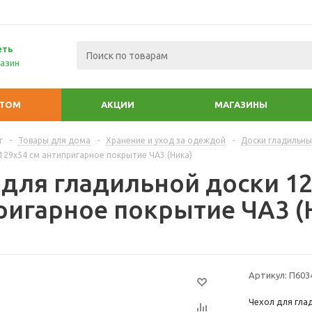
еть
азин
ПТОМ
АКЦИИ
МАГАЗИНЫ
г
-
Товары для дома
-
Хранение и уход за одеждой
-
Доски гладильны
129х54 см антипригарное покрытие ЧА3 (Ника)
 для гладильной доски 12
ригарное покрытие ЧА3 (
Артикул:
П603
Чехол для гла