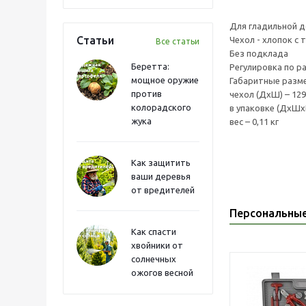
Для гладильной д
Статьи
Чехол - хлопок с
Все статьи
Без подклада
Беретта:
Регулировка по р
мощное оружие
Габаритные раз
против
чехол (ДхШ) – 12
колорадского
в упаковке (ДхШх
жука
вес – 0,11 кг
Как защитить
ваши деревья
от вредителей
Персональны
Как спасти
хвойники от
солнечных
ожогов весной