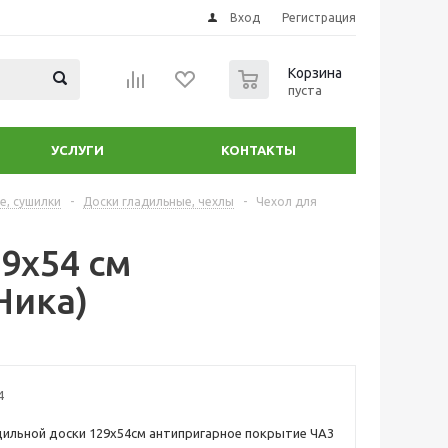
Вход
Регистрация
0
Корзина
пуста
УСЛУГИ
КОНТАКТЫ
е, сушилки
-
Доски гладильные, чехлы
-
Чехол для
9х54 см
Ника)
4
дильной доски 129х54см антипригарное покрытие ЧА3