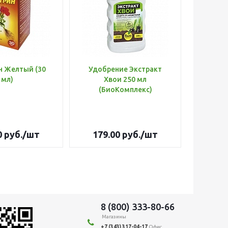
н Желтый (30
Удобрение Экстракт
Шланг 
мл)
Хвои 250 мл
d=3/
(БиоКомплекс)
Оптима
0
руб.
/шт
179.00
руб.
/шт
3 26
8 (800) 333-80-66
Магазины
+7 (343) 317-04-17
Офис