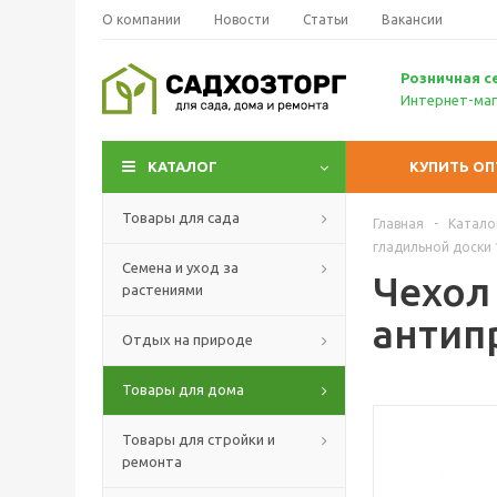
О компании
Новости
Статьи
Вакансии
Р
озничн
ая с
Интернет-маг
КАТАЛОГ
КУПИТЬ О
Товары для сада
Главная
-
Катало
гладильной доски 
Семена и уход за
Чехол
растениями
антип
Отдых на природе
Товары для дома
Товары для стройки и
ремонта