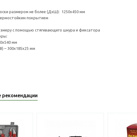
оски размером не более (ДхШ): 1250х450 мм
 термостойким покрытием
азмеру с помощью стягивающего шнура и фиксатора
меры:
90х540 мм
В) – 300х185х25 мм
е рекомендации