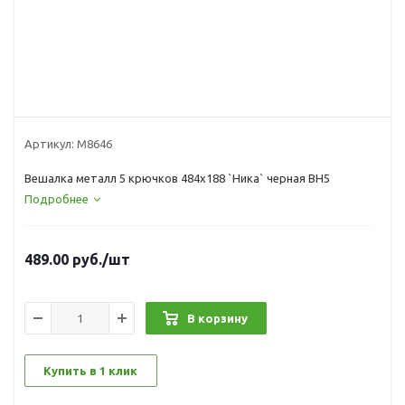
Артикул:
М8646
Вешалка металл 5 крючков 484х188 `Ника` черная ВН5
Подробнее
489.00
руб.
/шт
В корзину
Купить в 1 клик