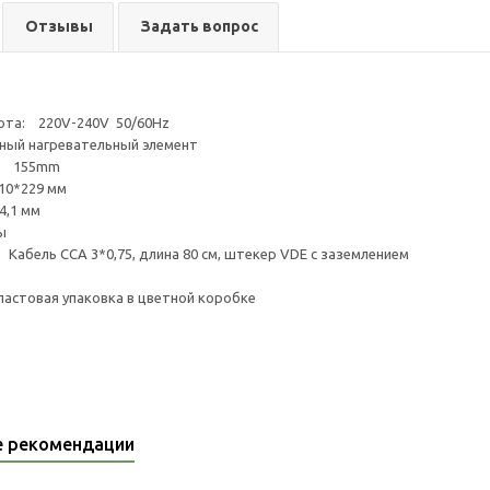
Отзывы
Задать вопрос
ота: 220V-240V 50/60Hz
унный нагревательный элемент
и: 155mm
10*229 мм
4,1 мм
ы
 Кабель CCA 3*0,75, длина 80 см, штекер VDE с заземлением
астовая упаковка в цветной коробке
е рекомендации