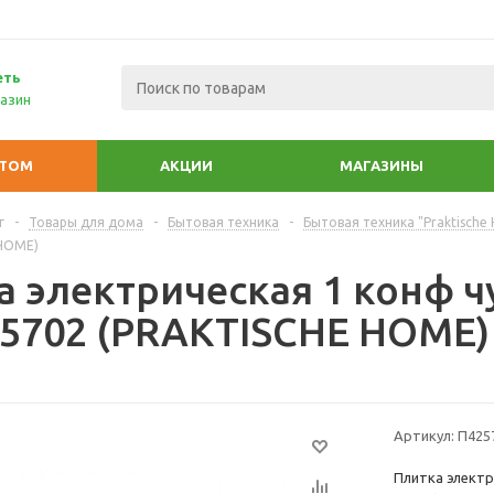
еть
азин
ПТОМ
АКЦИИ
МАГАЗИНЫ
г
-
Товары для дома
-
Бытовая техника
-
Бытовая техника "Praktische
 HOME)
 электрическая 1 конф чу
 5702 (PRAKTISCHE HOME)
Артикул:
П425
Плитка электр