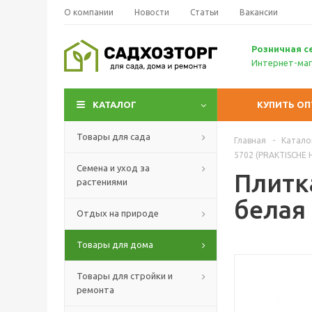
О компании
Новости
Статьи
Вакансии
Р
озничн
ая с
Интернет-маг
КАТАЛОГ
КУПИТЬ О
Товары для сада
Главная
-
Катало
5702 (PRAKTISCHE
Семена и уход за
Плитка
растениями
белая
Отдых на природе
Товары для дома
Товары для стройки и
ремонта