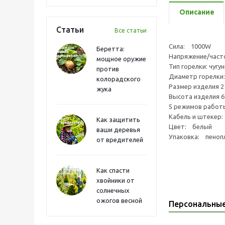
Описание
Статьи
Все статьи
Сила: 1000W
Беретта:
Напряжение/част
мощное оружие
Тип горелки: чуг
против
Диаметр горелк
колорадского
Размер изделия 2
жука
Высота изделия 6
5 режимов работ
Кабель и штекер:
Как защитить
Цвет: белый
ваши деревья
Упаковка: пенопл
от вредителей
Как спасти
хвойники от
солнечных
ожогов весной
Персональны