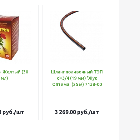
н Желтый (30
Шланг поливочный ТЭП
Удобр
мл)
d=3/4 (19 мм) 'Жук
Х
Оптима' (25 м) 7138-00
(Б
0
руб.
/шт
3 269.00
руб.
/шт
179