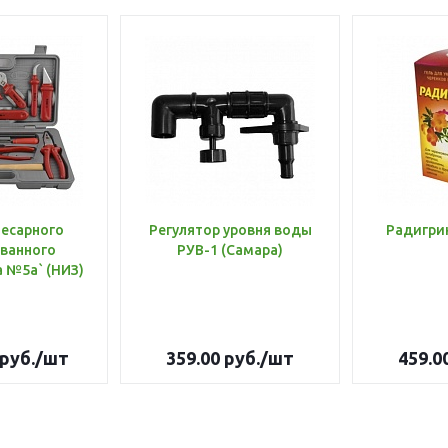
лесарного
Регулятор уровня воды
Радигри
ванного
РУВ-1 (Самара)
инструмента №5а` (НИЗ)
руб.
/шт
359.00
руб.
/шт
459.0