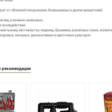
ентябрь.
рат от яблонной плодожорки, боярышницы и других вредителей.
е яиц и личинок насекомых.
 последействие.
нии гусениц листовёрток, пядениц, бражника, различных совок, молей и
лодовых, овощных, декоративных и цветочных культурах.
е рекомендации