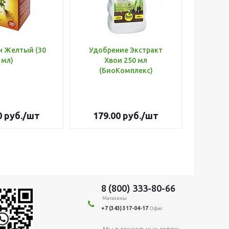
н Желтый (30
Удобрение Экстракт
Шланг 
мл)
Хвои 250 мл
d=3/
(БиоКомплекс)
Оптима
0
руб.
/шт
179.00
руб.
/шт
3 26
8 (800) 333-80-66
Магазины
+7 (343) 317-04-17
Офис