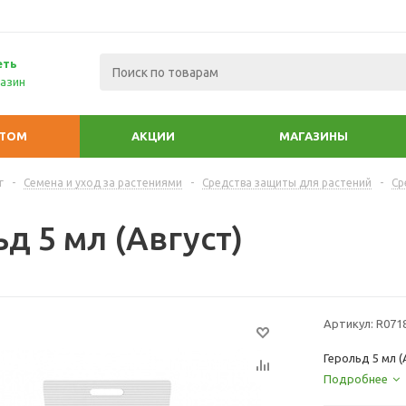
еть
азин
ПТОМ
АКЦИИ
МАГАЗИНЫ
г
-
Семена и уход за растениями
-
Средства защиты для растений
-
Ср
д 5 мл (Август)
Артикул:
R071
Герольд 5 мл (
Подробнее