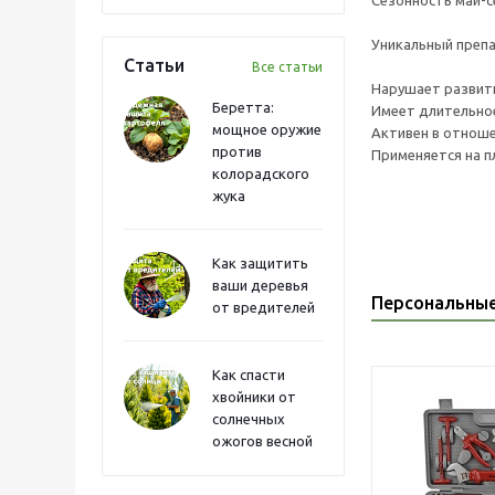
Сезонность май-с
Уникальный препа
Статьи
Все статьи
Нарушает развити
Беретта:
Имеет длительное
мощное оружие
Активен в отноше
против
Применяется на п
колорадского
жука
Как защитить
ваши деревья
Персональны
от вредителей
Как спасти
хвойники от
солнечных
ожогов весной