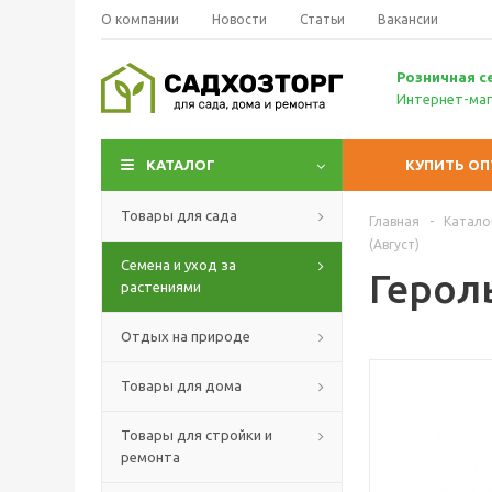
О компании
Новости
Статьи
Вакансии
Р
озничн
ая с
Интернет-маг
КАТАЛОГ
КУПИТЬ О
Товары для сада
Главная
-
Катало
(Август)
Семена и уход за
Героль
растениями
Отдых на природе
Товары для дома
Товары для стройки и
ремонта