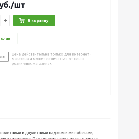
уб.
/шт
В корзину
 клик
Цена действительна только для интернет-
ься
магазина и может отличаться от цен в
розничных магазинах
однолетними и двулетними надземными побегами,
них заморозков. Плодоносит через месяц с начала