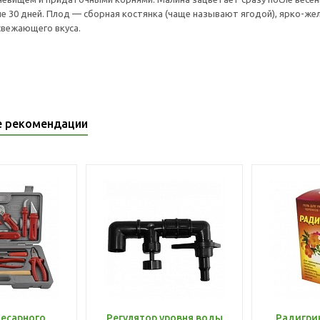
е 30 дней. Плод — сборная костянка (чаще называют ягодой), ярко-желто
свежающего вкуса.
е рекомендации
лесарного
Регулятор уровня воды
Радигри