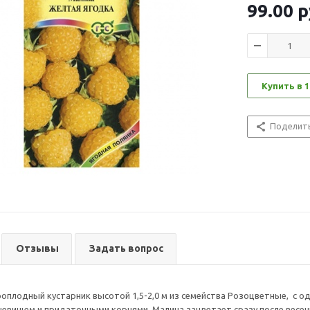
99.00
р
Купить в 1
Поделит
Отзывы
Задать вопрос
оплодный кустарник высотой 1,5-2,0 м из семейства Розоцветные, с 
евищем и придаточными корнями. Малина зацветает сразу после весен