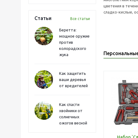
цветения в течени
сладко-кислые, о
Статьи
Все статьи
Беретта:
мощное оружие
против
колорадского
Персональны
жука
Как защитить
ваши деревья
от вредителей
Как спасти
хвойники от
солнечных
ожогов весной
Набор `С