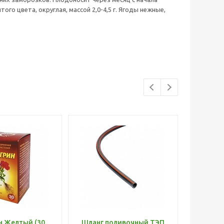
го цвета, округлая, массой 2,0-4,5 г. Ягоды нежные,
н Желтый (30
Шланг поливочный ТЭП
Удобр