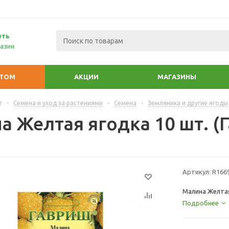
еть
азин
ПТОМ
АКЦИИ
МАГАЗИНЫ
г
-
Семена и уход за растениями
-
Семена
-
Земляника и другие ягоды
а Желтая ягодка 10 шт. (
Артикул:
R166
Малина Желтая
Подробнее