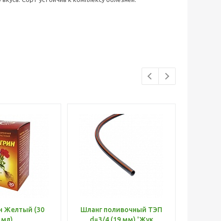
н Желтый (30
Шланг поливочный ТЭП
Удобр
мл)
d=3/4 (19 мм) 'Жук
Х