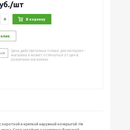
уб.
/шт
В корзину
 клик
Цена действительна только для интернет-
ься
магазина и может отличаться от цен в
розничных магазинах
 с короткой и крепкой наружной кочерыгой. Не
вкуса. Сорт устойчив к комплексу болезней.