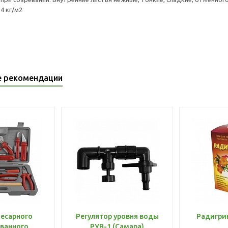
4 кг/м2
е рекомендации
лесарного
Регулятор уровня воды
Радигри
ванного
РУВ-1 (Самара)