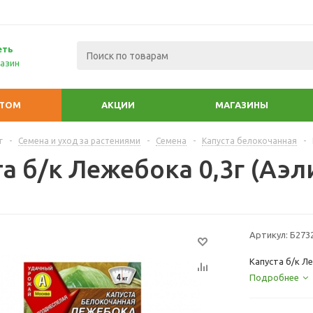
еть
азин
ПТОМ
АКЦИИ
МАГАЗИНЫ
г
-
Семена и уход за растениями
-
Семена
-
Капуста белокочанная
-
а б/к Лежебока 0,3г (Аэл
Артикул:
Б273
Капуста б/к Ле
Подробнее