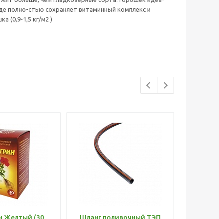
иде полно-стью сохраняет витаминный комплекс и
 (0,9-1,5 кг/м2 )
н Желтый (30
Шланг поливочный ТЭП
Удобр