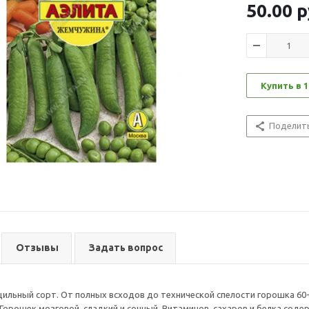
50.00
р
Купить в 1
Поделит
Отзывы
Задать вопрос
ильный сорт. От полных всходов до технической спелости горошка 60-
. Горошек мозговой, сладкий и сочный. Витаминов, сахаров и белка сод