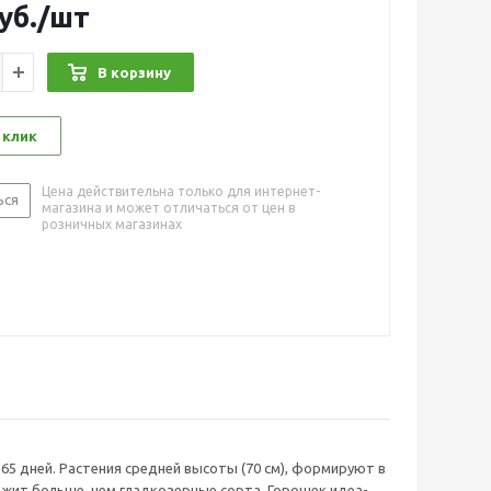
уб.
/шт
В корзину
 клик
Цена действительна только для интернет-
ься
магазина и может отличаться от цен в
розничных магазинах
65 дней. Растения средней высоты (70 см), формируют в
ержит больше, чем гладкозерные сорта. Горошек идеа-