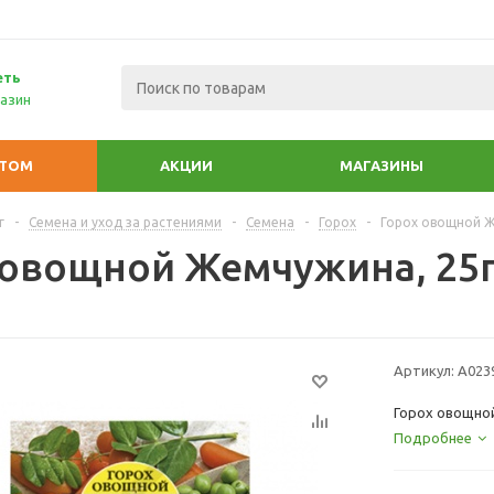
еть
азин
ПТОМ
АКЦИИ
МАГАЗИНЫ
г
-
Семена и уход за растениями
-
Семена
-
Горох
-
Горох овощной Ж
 овощной Жемчужина, 25г
Артикул:
А023
Горох овощной
Подробнее