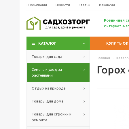
О компании
Новости
Статьи
Вакансии
Р
озничн
ая с
Интернет-маг
КАТАЛОГ
КУПИТЬ О
Товары для сада
Главная
-
Катало
Горох
Семена и уход за
растениями
Отдых на природе
Товары для дома
Товары для стройки и
ремонта