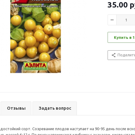
35.00
р
Купить в 1
Поделит
Отзывы
Задать вопрос
достойкий сорт. Созревание плодов наступает на 90-95 день после всх
е, массой 6-12 г. По вкусу напоминают клубнику с ананасом, кисло-сла