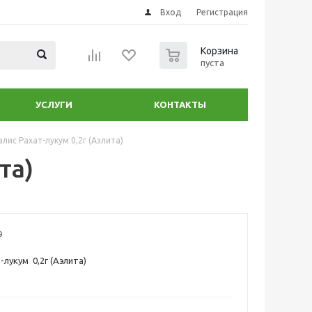
Вход
Регистрация
0
Корзина
пуста
УСЛУГИ
КОНТАКТЫ
лис Рахат-лукум 0,2г (Аэлита)
та)
9
-лукум 0,2г (Аэлита)