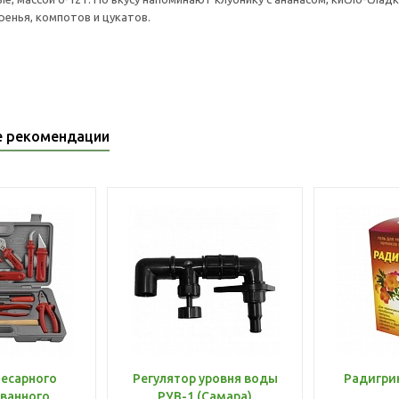
ренья, компотов и цукатов.
е рекомендации
лесарного
Регулятор уровня воды
Радигри
ванного
РУВ-1 (Самара)