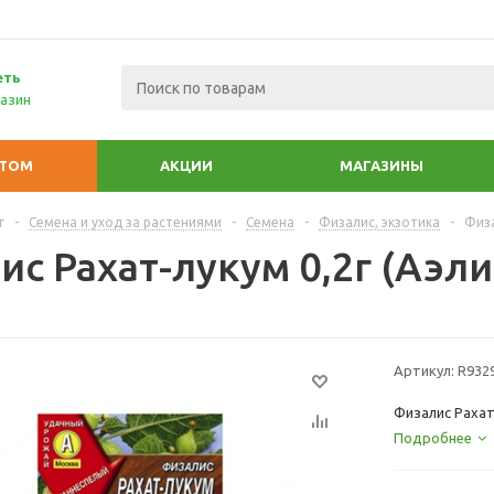
еть
азин
ПТОМ
АКЦИИ
МАГАЗИНЫ
г
-
Семена и уход за растениями
-
Семена
-
Физалис, экзотика
-
Физа
с Рахат-лукум 0,2г (Аэли
Артикул:
R932
Физалис Рахат
Подробнее