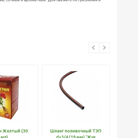
н Желтый (30
Шланг поливочный ТЭП
Удобр
мл)
d=3/4 (19 мм) 'Жук
Х