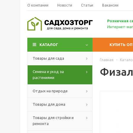
О компании
Новости
Статьи
Вакансии
Р
озничн
ая с
Интернет-маг
КАТАЛОГ
КУПИТЬ О
Товары для сада
Главная
-
Катало
Физали
Семена и уход за
растениями
Отдых на природе
Товары для дома
Товары для стройки и
ремонта