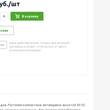
уб.
/шт
В корзину
 клик
Цена действительна только для интернет-
ься
магазина и может отличаться от цен в
розничных магазинах
одов. Растения компактные, ветвящиеся, высотой 30-50
дкие, сочные и ароматные. Для свежего потребления и