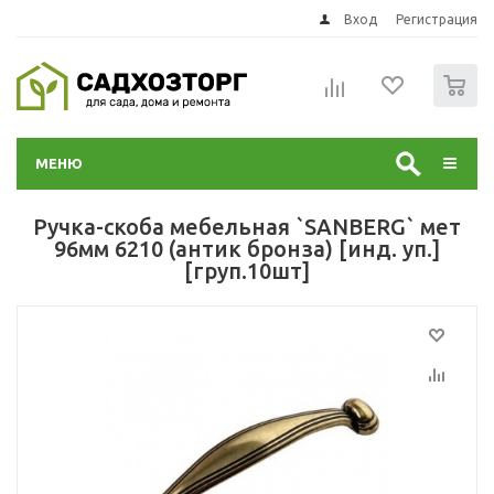
Вход
Регистрация
0
МЕНЮ
Ручка-скоба мебельная `SANBERG` мет
96мм 6210 (антик бронза) [инд. уп.]
[груп.10шт]