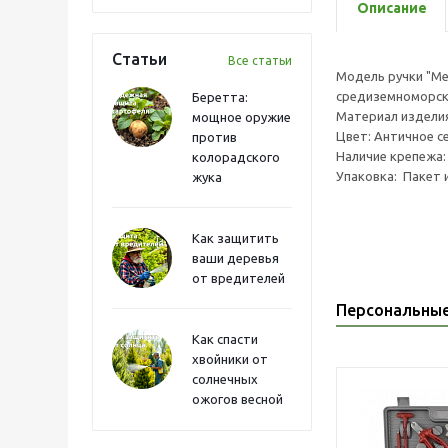
Описание
Статьи
Все статьи
Модель ручки "Ме
средиземноморско
Беретта:
Материал издели
мощное оружие
Цвет: Античное с
против
Наличие крепежа
колорадского
Упаковка: Пакет 
жука
Как защитить
ваши деревья
от вредителей
Персональны
Как спасти
хвойники от
солнечных
ожогов весной