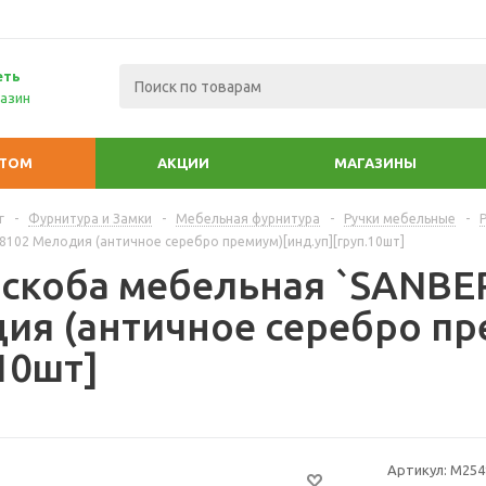
еть
азин
ПТОМ
АКЦИИ
МАГАЗИНЫ
г
-
Фурнитура и Замки
-
Мебельная фурнитура
-
Ручки мебельные
-
8102 Мелодия (античное серебро премиум)[инд.уп][груп.10шт]
-скоба мебельная `SANBER
ия (античное серебро пр
10шт]
Артикул:
М254