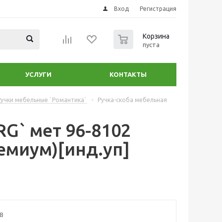
Вход
Регистрация
0
Корзина
пуста
УСЛУГИ
КОНТАКТЫ
Ручки мебельные `Романтика`
-
Ручка-скоба мебельная
G` мет 96-8102
емиум)[инд.уп]
8