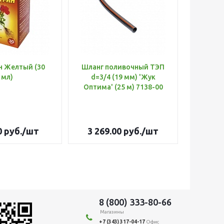
н Желтый (30
Шланг поливочный ТЭП
Удобр
мл)
d=3/4 (19 мм) 'Жук
Х
Оптима' (25 м) 7138-00
(Б
0
руб.
/шт
3 269.00
руб.
/шт
179
8 (800) 333-80-66
Магазины
+7 (343) 317-04-17
Офис