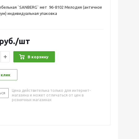
ебельная `SANBERG` мет 96-8102 Мелодия (античное
ум) индивидуальная упаковка
руб.
/шт
В корзину
 клик
Цена действительна только для интернет-
ься
магазина и может отличаться от цен в
розничных магазинах