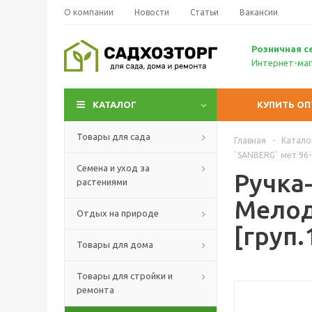
О компании
Новости
Статьи
Вакансии
Р
озничн
ая с
Интернет-маг
КАТАЛОГ
КУПИТЬ О
Товары для сада
Главная
-
Катало
`SANBERG` мет 96-
Семена и уход за
Ручка
растениями
Мелод
Отдых на природе
[груп.
Товары для дома
Товары для стройки и
ремонта