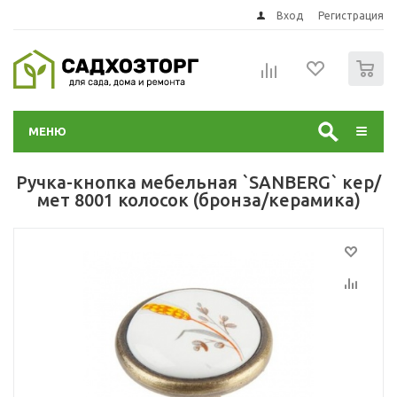
Вход
Регистрация
0
МЕНЮ
Ручка-кнопка мебельная `SANBERG` кер/
мет 8001 колосок (бронза/керамика)