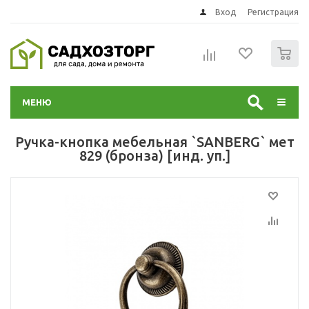
Вход
Регистрация
0
МЕНЮ
Ручка-кнопка мебельная `SANBERG` мет
829 (бронза) [инд. уп.]