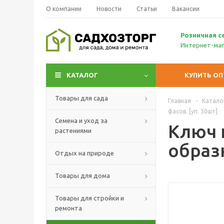
О компании
Новости
Статьи
Вакансии
Р
озничн
ая с
Интернет-маг
КАТАЛОГ
КУПИТЬ О
Товары для сада
Главная
-
Катало
фасов. [уп. 50шт]
Семена и уход за
Ключ 
растениями
образн
Отдых на природе
Товары для дома
Товары для стройки и
ремонта