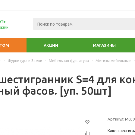
еть
азин
ПТОМ
АКЦИИ
МАГАЗИНЫ
г
-
Фурнитура и Замки
-
Мебельная фурнитура
-
Метизы мебельные
-
шестигранник S=4 для ко
ый фасов. [уп. 50шт]
Артикул:
М059
Ключ шестигра