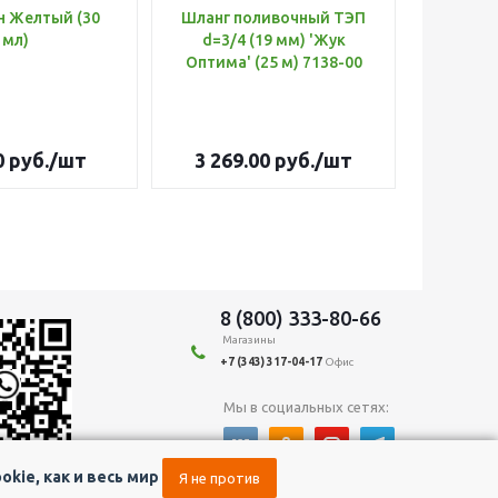
н Желтый (30
Шланг поливочный ТЭП
Удобр
мл)
d=3/4 (19 мм) 'Жук
Х
Оптима' (25 м) 7138-00
(Б
0
руб.
/шт
3 269.00
руб.
/шт
179
8 (800) 333-80-66
Магазины
+7 (343) 317-04-17
Офис
Мы в социальных сетях:
kie, как и весь мир
Я не против