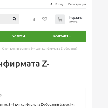
Вход
Регистрация
0
Корзина
пуста
УСЛУГИ
КОНТАКТЫ
Ключ шестигранник S=4 для конфирмата Z-образный
нфирмата Z-
6
нник S=4 для конфирмата Z-образный фасов. [уп.