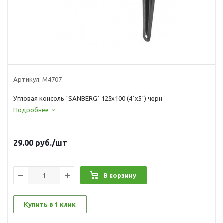
Артикул:
М4707
Угловая консоль `SANBERG` 125х100 (4`х5`) черн
Подробнее
29.00
руб.
/шт
В корзину
Купить в 1 клик