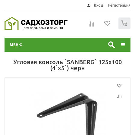
Вход
Регистрация
0
МЕНЮ
Угловая консоль `SANBERG` 125х100
(4`х5`) черн