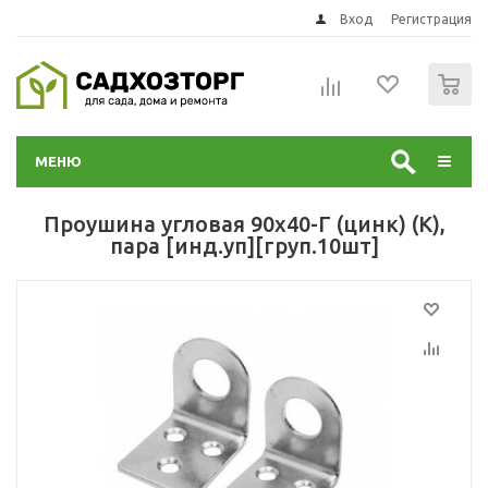
Вход
Регистрация
0
МЕНЮ
Проушина угловая 90х40-Г (цинк) (К),
пара [инд.уп][груп.10шт]