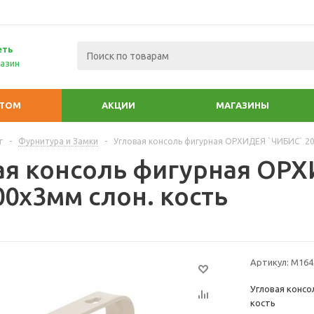
еть
азин
ПТОМ
АКЦИИ
МАГАЗИНЫ
г
-
Фурнитура и Замки
-
Угловая консоль фигурная ОРХИДЕЯ `ЧИБИС` 20
ая консоль фигурная ОР
00х3мм слон. кость
Артикул:
М164
Угловая консо
кость