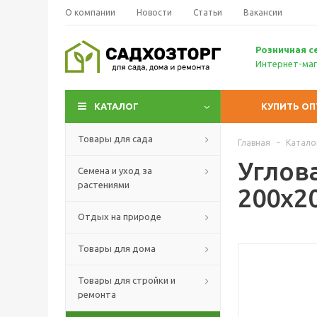
О компании
Новости
Статьи
Вакансии
Р
озничн
ая с
Интернет-маг
КАТАЛОГ
КУПИТЬ О
Товары для сада
Главная
-
Катало
Углов
Семена и уход за
растениями
200х2
Отдых на природе
Товары для дома
Товары для стройки и
ремонта