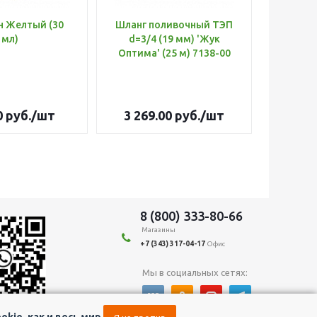
н Желтый (30
Шланг поливочный ТЭП
Удобр
мл)
d=3/4 (19 мм) 'Жук
Х
Оптима' (25 м) 7138-00
(Б
0
руб.
/шт
3 269.00
руб.
/шт
179
8 (800) 333-80-66
Магазины
+7 (343) 317-04-17
Офис
Мы в социальных сетях:
kie, как и весь мир