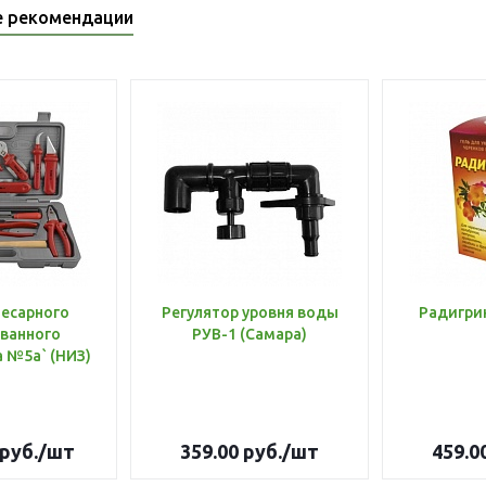
е рекомендации
лесарного
Регулятор уровня воды
Радигри
ванного
РУВ-1 (Самара)
инструмента №5а` (НИЗ)
руб.
/шт
359.00
руб.
/шт
459.0