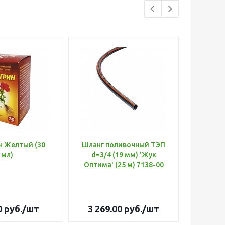
н Желтый (30
Шланг поливочный ТЭП
Удобр
мл)
d=3/4 (19 мм) 'Жук
Х
Оптима' (25 м) 7138-00
(Б
0
руб.
/шт
3 269.00
руб.
/шт
179