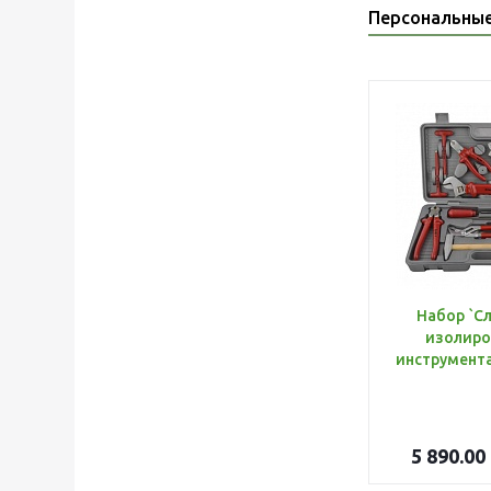
Персональны
Набор `С
изолиро
5 890.00