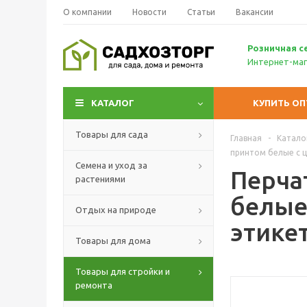
О компании
Новости
Статьи
Вакансии
Р
озничн
ая с
Интернет-маг
КАТАЛОГ
КУПИТЬ О
Товары для сада
Главная
-
Катало
принтом белые с ц
Семена и уход за
Перча
растениями
белые 
Отдых на природе
этике
Товары для дома
Товары для стройки и
ремонта