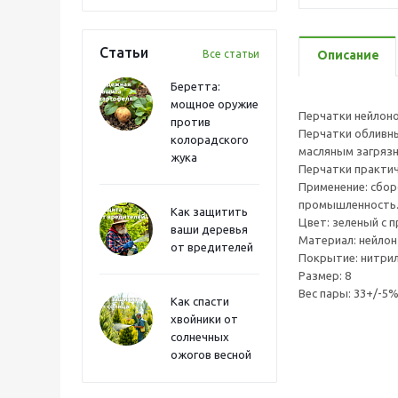
Статьи
Все статьи
Описание
Беретта:
мощное оружие
Перчатки нейлон
против
Перчатки обливны
колорадского
масляным загрязн
жука
Перчатки практич
Применение: сбор
промышленность
Как защитить
Цвет: зеленый с 
ваши деревья
Материал: нейлон
от вредителей
Покрытие: нитрил
Размер: 8
Вес пары: 33+/-5
Как спасти
хвойники от
солнечных
ожогов весной