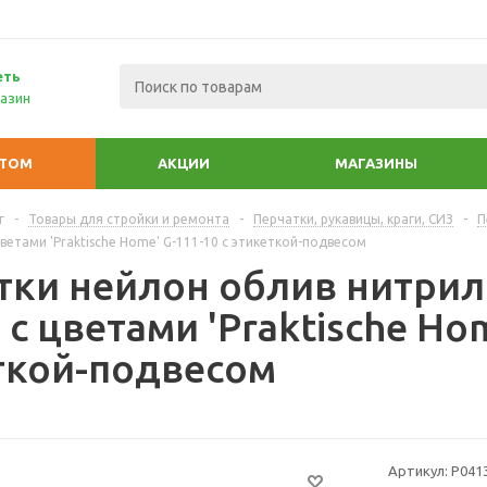
еть
азин
ПТОМ
АКЦИИ
МАГАЗИНЫ
г
-
Товары для стройки и ремонта
-
Перчатки, рукавицы, краги, СИЗ
-
П
ветами 'Praktische Home' G-111-10 с этикеткой-подвесом
тки нейлон облив нитрил
с цветами 'Praktische Hom
ткой-подвесом
Артикул:
Р041