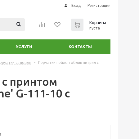
Вход
Регистрация
0
Корзина
пуста
УСЛУГИ
КОНТАКТЫ
ерчатки садовые
-
Перчатки нейлон облив нитрил с
 с принтом
e' G-111-10 с
3