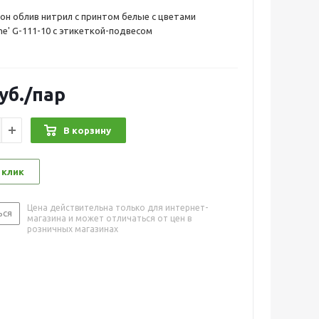
он облив нитрил с принтом белые с цветами
me' G-111-10 с этикеткой-подвесом
уб.
/пар
В корзину
 клик
Цена действительна только для интернет-
ься
магазина и может отличаться от цен в
розничных магазинах