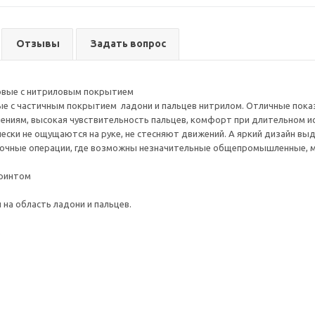
Отзывы
Задать вопрос
овые с нитриловым покрытием
е с частичным покрытием ладони и пальцев нитрилом. Отличные показ
ениям, высокая чувствительность пальцев, комфорт при длительном ис
ески не ощущаются на руке, не стесняют движений. А яркий дизайн вы
очные операции, где возможны незначительные общепромышленные, ма
.
принтом
 на область ладони и пальцев.
%