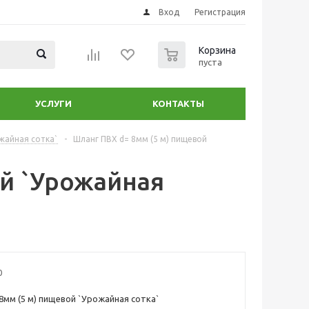
Вход
Регистрация
0
Корзина
пуста
УСЛУГИ
КОНТАКТЫ
жайная сотка`
-
Шланг ПВХ d= 8мм (5 м) пищевой
ой `Урожайная
0
8мм (5 м) пищевой `Урожайная сотка`