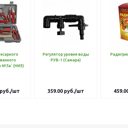
лесарного
Регулятор уровня воды
Радигри
ванного
РУВ-1 (Самара)
инструмента №5а` (НИЗ)
руб.
/шт
359.00
руб.
/шт
459.0