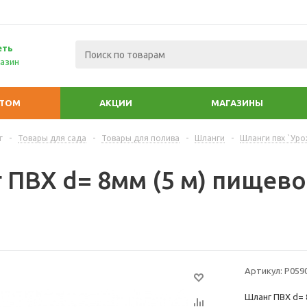
еть
азин
ПТОМ
АКЦИИ
МАГАЗИНЫ
г
-
Товары для сада
-
Товары для полива
-
Шланги
-
Шланги пвх `Уро
`
 ПВХ d= 8мм (5 м) пищев
Артикул:
Р059
Шланг ПВХ d= 