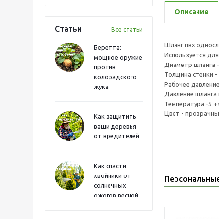
Описание
Статьи
Все статьи
Шланг пвх однос
Беретта:
Используется для
мощное оружие
Диаметр шланга -
против
Толщина стенки -
колорадского
Рабочее давление 
жука
Давление шланга н
Температура -5 +
Цвет - прозрачны
Как защитить
ваши деревья
от вредителей
Как спасти
хвойники от
Персональны
солнечных
ожогов весной