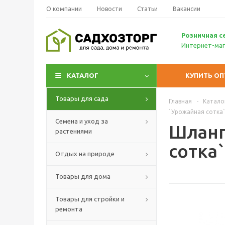
О компании
Новости
Статьи
Вакансии
Р
озничн
ая с
Интернет-маг
КАТАЛОГ
КУПИТЬ О
Товары для сада
Главная
-
Катало
`Урожайная сотка
Семена и уход за
Шланг
растениями
сотка`
Отдых на природе
Товары для дома
Товары для стройки и
ремонта