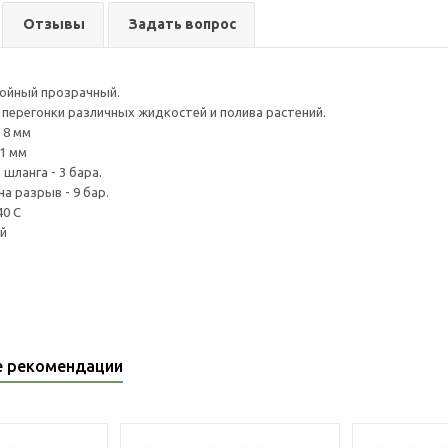
Отзывы
Задать вопрос
лойный прозрачный.
 перегонки различных жидкостей и полива растений.
 8 мм
 1 мм
шланга - 3 бара.
а разрыв - 9 бар.
40 C
й
е рекомендации