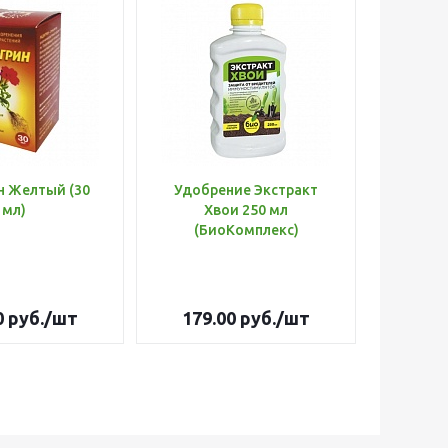
н Желтый (30
Удобрение Экстракт
Шланг 
мл)
Хвои 250 мл
d=3/
(БиоКомплекс)
Оптима
0
руб.
/шт
179.00
руб.
/шт
3 26